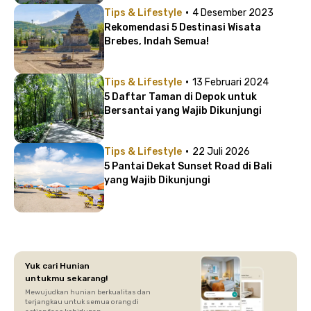
·
Tips & Lifestyle
4 Desember 2023
Rekomendasi 5 Destinasi Wisata
Brebes, Indah Semua!
·
Tips & Lifestyle
13 Februari 2024
5 Daftar Taman di Depok untuk
Bersantai yang Wajib Dikunjungi
·
Tips & Lifestyle
22 Juli 2026
5 Pantai Dekat Sunset Road di Bali
yang Wajib Dikunjungi
Yuk cari Hunian
untukmu sekarang!
Mewujudkan hunian berkualitas dan
terjangkau untuk semua orang di