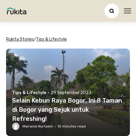
Ope
Rukita Stories
/
Tips & Lifestyle
Tips & Lifestyle
·
29 September 2023
Selain Kebun Raya Bogor, Ini 8 Taman
di Bogor yang Sejuk untuk
Refreshing!
Meiranie Nurtaeni
·
10
minutes read