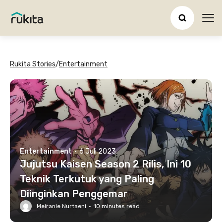
Ope
Rukita Stories
/
Entertainment
Entertainment
·
6 Juli 2023
Jujutsu Kaisen Season 2 Rilis, Ini 10
Teknik Terkutuk yang Paling
Diinginkan Penggemar
Meiranie Nurtaeni
·
10
minutes read