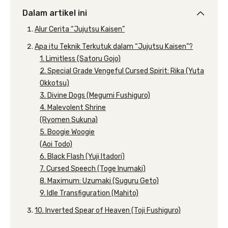
Dalam artikel ini
Alur Cerita “Jujutsu Kaisen”
Apa itu Teknik Terkutuk dalam “Jujutsu Kaisen”?
1. Limitless (Satoru Gojo)
2. Special Grade Vengeful Cursed Spirit: Rika (Yuta
Okkotsu)
3. Divine Dogs (Megumi Fushiguro)
4. Malevolent Shrine
(Ryomen Sukuna)
5. Boogie Woogie
(Aoi Todo)
6. Black Flash (Yuji Itadori)
7. Cursed Speech (Toge Inumaki)
8. Maximum: Uzumaki (Suguru Geto)
9. Idle Transfiguration (Mahito)
10. Inverted Spear of Heaven (Toji Fushiguro)