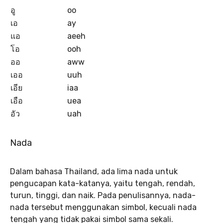
อู
oo
เอ
ay
แอ
aeeh
โอ
ooh
ออ
aww
เออ
uuh
เอีย
iaa
เอือ
uea
อัว
uah
Nada
Dalam bahasa Thailand, ada lima nada untuk
pengucapan kata-katanya, yaitu tengah, rendah,
turun, tinggi, dan naik. Pada penulisannya, nada-
nada tersebut menggunakan simbol, kecuali nada
tengah yang tidak pakai simbol sama sekali.