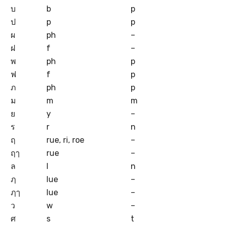
บ
b
p
ป
p
p
ผ
ph
–
ฝ
f
–
พ
ph
p
ฟ
f
p
ภ
ph
p
ม
m
m
ย
y
–
ร
r
n
ฤ
rue, ri, roe
–
ฤๅ
rue
–
ล
l
n
ฦ
lue
–
ฦๅ
lue
–
ว
w
–
ศ
s
t