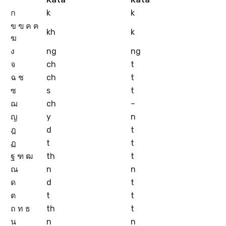
ก
k
k
ข ฃ ค ฅ
kh
k
ฆ
ง
ng
ng
จ
ch
t
ฉ ช
ch
t
ซ
s
t
ฌ
ch
–
ญ
y
n
ฎ
d
t
ฏ
t
t
ฐ ฑ ฒ
th
t
ณ
n
n
ด
d
t
ต
t
t
ถ ท ธ
th
t
น
n
n