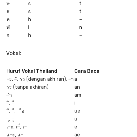
ษ
s
t
ส
s
t
ห
h
–
ฬ
l
n
ฮ
h
–
Vokal:
Huruf Vokal Thailand
Cara Baca
–ะ, –ั, รร (dengan akhiran), –า
a
รร (tanpa akhiran)
an
–ำ
am
–ิ, –ี
i
–ึ, –ื, —ือ
ue
–ุ, –ู
u
เ–ะ, เ–็, เ–
e
แ–ะ, แ–
ae