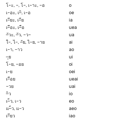
โ–ะ, –, โ–, เ–าะ, –อ
o
เ–อะ, เ–ิ, เ–อ
oe
เ–ียะ, เ–ีย
ia
เ–ือะ, เ–ือ
uea
–ัวะ, –ัว, –ว–
ua
ใ–, ไ–, –ัย, ไ–ย, –าย
ai
เ–า, –าว
ao
–ุย
ui
โ–ย, –อย
oi
เ–ย
oei
เ–ือย
ueai
–วย
uai
–ิว
io
เ–็ว, เ–ว
eo
แ–็ว, แ–ว
aeo
เ–ียว
iao