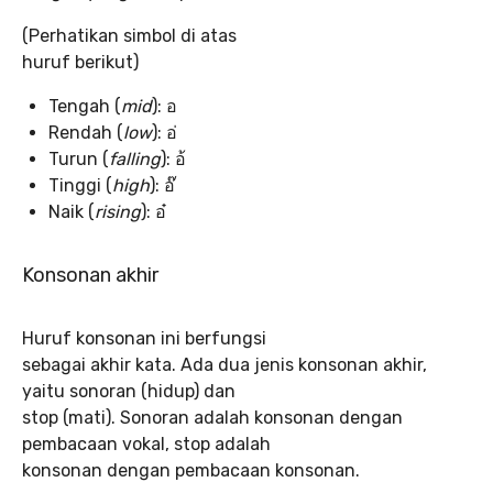
(Perhatikan simbol di atas
huruf berikut)
Tengah (
mid
): อ
Rendah (
low
): อ่
Turun (
falling
): อ้
Tinggi (
high
): อ๊
Naik (
rising
): อ๋
Konsonan akhir
Huruf konsonan ini berfungsi
sebagai akhir kata. Ada dua jenis konsonan akhir,
yaitu sonoran (hidup) dan
stop (mati). Sonoran adalah konsonan dengan
pembacaan vokal, stop adalah
konsonan dengan pembacaan konsonan.