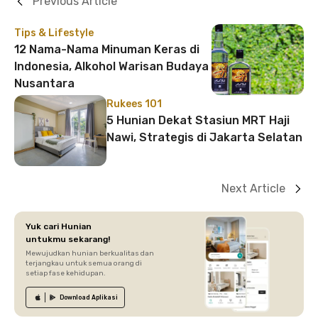
Previous Article
Tips & Lifestyle
12 Nama-Nama Minuman Keras di
Indonesia, Alkohol Warisan Budaya
Nusantara
Rukees 101
5 Hunian Dekat Stasiun MRT Haji
Nawi, Strategis di Jakarta Selatan
Next Article
Yuk cari Hunian
untukmu sekarang!
Mewujudkan hunian berkualitas dan
terjangkau untuk semua orang di
setiap fase kehidupan.
Download
Aplikasi