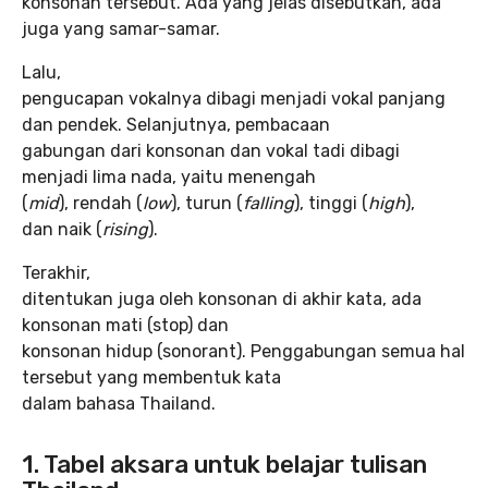
konsonan tersebut. Ada yang jelas disebutkan, ada
juga yang samar-samar.
Lalu,
pengucapan vokalnya dibagi menjadi vokal panjang
dan pendek. Selanjutnya, pembacaan
gabungan dari konsonan dan vokal tadi dibagi
menjadi lima nada, yaitu menengah
(
mid
), rendah (
low
), turun (
falling
), tinggi (
high
),
dan naik (
rising
).
Terakhir,
ditentukan juga oleh konsonan di akhir kata, ada
konsonan mati (stop) dan
konsonan hidup (sonorant). Penggabungan semua hal
tersebut yang membentuk kata
dalam bahasa Thailand.
1. Tabel aksara untuk belajar tulisan