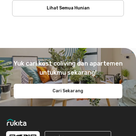
Lihat Semua Hunian
Footer
Yuk cari kost coliving dan apartemen
untukmu sekarang!
Cari Sekarang