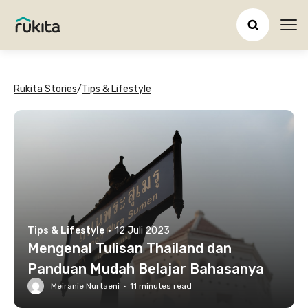
Ope
Rukita Stories
/
Tips & Lifestyle
Tips & Lifestyle
·
12 Juli 2023
Mengenal Tulisan Thailand dan
Panduan Mudah Belajar Bahasanya
Meiranie Nurtaeni
·
11
minutes read