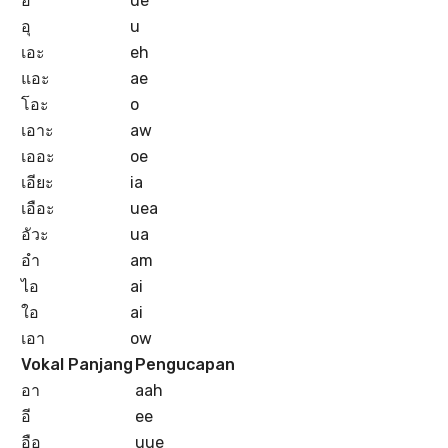
อึ
ue
อุ
u
เอะ
eh
แอะ
ae
โอะ
o
เอาะ
aw
เออะ
oe
เอียะ
ia
เอือะ
uea
อัวะ
ua
อำ
am
ไอ
ai
ใอ
ai
เอา
ow
Vokal Panjang
Pengucapan
อา
aah
อี
ee
อือ
uue