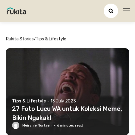
Ope
Rukita Stories
/
Tips & Lifestyle
Tips & Lifestyle
·
13 July 2023
27 Foto Lucu WA untuk Koleksi Meme,
Bikin Ngakak!
Meiranie Nurtaeni
·
6
minutes read