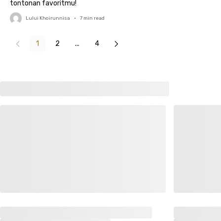
tontonan favoritmu!
Lului Khoirunnisa
•
7
min read
1
2
...
4