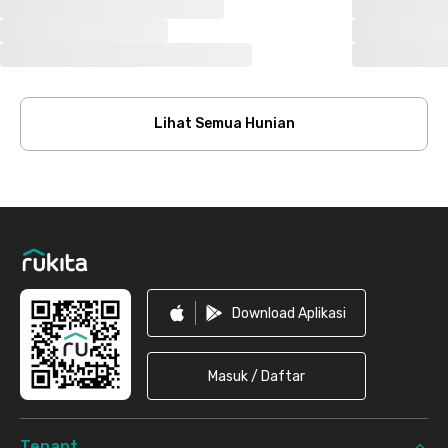
Lihat Semua Hunian
Footer
Download Aplikasi
Masuk / Daftar
Tenant