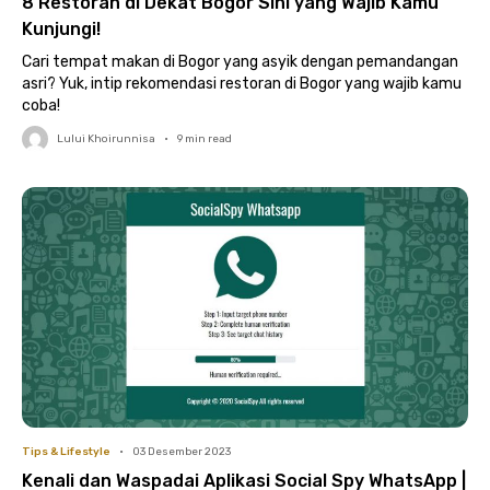
8 Restoran di Dekat Bogor Sini yang Wajib Kamu
Kunjungi!
Cari tempat makan di Bogor yang asyik dengan pemandangan
asri? Yuk, intip rekomendasi restoran di Bogor yang wajib kamu
coba!
Lului Khoirunnisa
•
9
min read
Tips & Lifestyle
•
03 Desember 2023
Kenali dan Waspadai Aplikasi Social Spy WhatsApp |