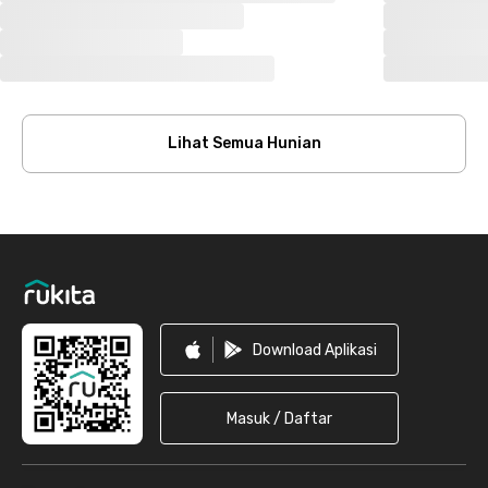
Lihat Semua Hunian
Footer
Download Aplikasi
Masuk / Daftar