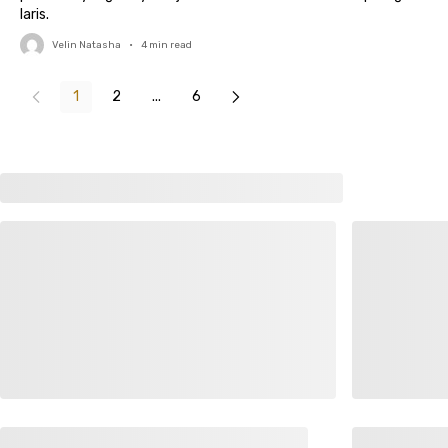
laris.
Velin Natasha
•
4
min read
1
2
...
6