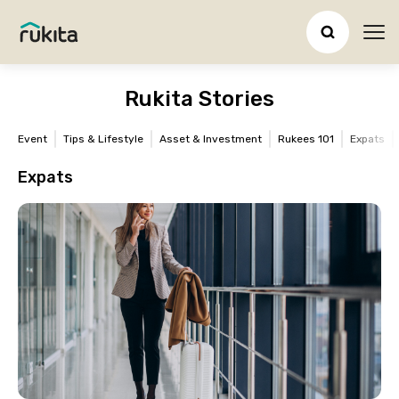
Ope
Rukita Stories
Event
Tips & Lifestyle
Asset & Investment
Rukees 101
Expats
Expats