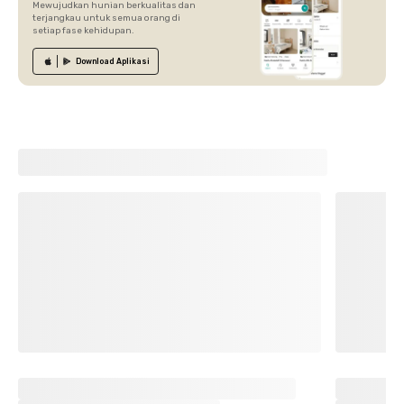
Mewujudkan hunian berkualitas dan
terjangkau untuk semua orang di
setiap fase kehidupan.
Download
Aplikasi