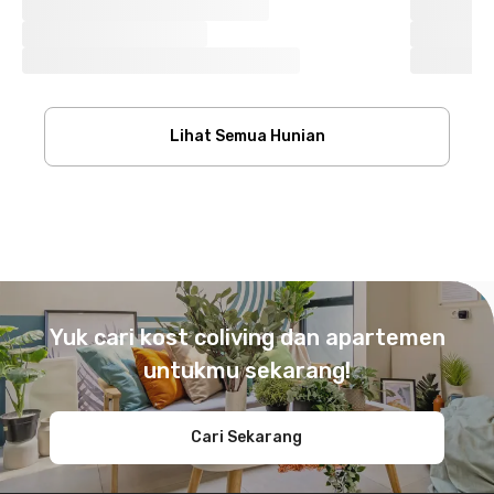
Lihat Semua Hunian
Footer
Yuk cari kost coliving dan apartemen
untukmu sekarang!
Cari Sekarang