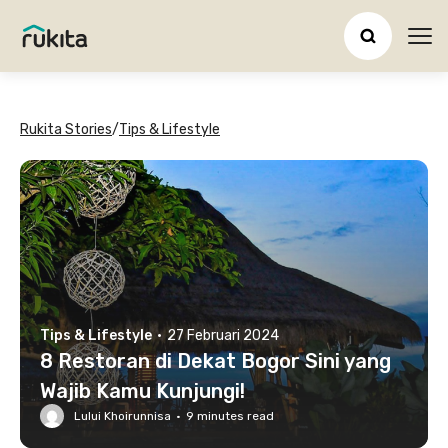
Ope
Rukita Stories
/
Tips & Lifestyle
Tips & Lifestyle
·
27 Februari 2024
8 Restoran di Dekat Bogor Sini yang
Wajib Kamu Kunjungi!
Lului Khoirunnisa
·
9
minutes read