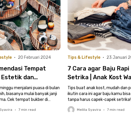
estyle
•
20 Februari 2024
Tips & Lifestyle
•
23 Januari 
mendasi Tempat
7 Cara agar Baju Rapi
 Estetik dan
Setrika | Anak Kost Wa
ramable di Jakarta
Tahu!
minggu menjalani puasa di bulan
Tips buat anak kost, mudah dan p
h, biasanya mulai banyak janji
ikutin cara ini agar baju kamu bisa
ma. Cek tempat bukber di
tanpa harus capek-capek setrika!
sini ya!
 Syavira
•
7
min read
Meilila Syavira
•
7
min read