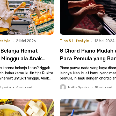
estyle
•
21 Mei 2026
Tips & Lifestyle
•
12 Mei 2024
s Belanja Hemat
8 Chord Piano Mudah 
 Minggu ala Anak
Para Pemula yang Ba
Belajar | Lengkap den
os karena belanja terus? Nggak
Piano punya nada yang kaya diba
deh, kalau kamu ikutin tips Rukita
Contoh Lagunya
lainnya. Nah, buat kamu yang mas
ja hemat untuk 1 minggu. Anak
pemula, ini lagu dengan chord pia
tahu!
mudah. Yuk, cek di sini!
 Syavira
•
6
min read
Meilila Syavira
•
18
min read