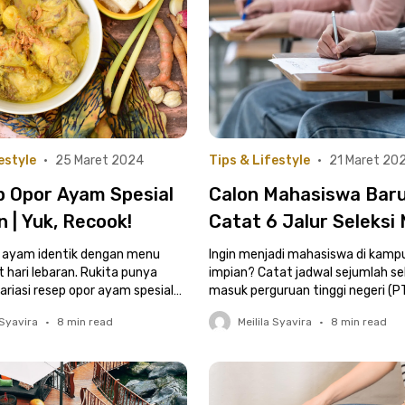
estyle
•
25 Maret 2024
Tips & Lifestyle
•
21 Maret 20
p Opor Ayam Spesial
Calon Mahasiswa Baru
 | Yuk, Recook!
Catat 6 Jalur Seleksi
PTN 2024 dan Jadwa
r ayam identik dengan menu
Ingin menjadi mahasiswa di kamp
t hari lebaran. Rukita punya
impian? Catat jadwal sejumlah se
ariasi resep opor ayam spesial
masuk perguruan tinggi negeri (
!
ini
 Syavira
•
8
min read
Meilila Syavira
•
8
min read