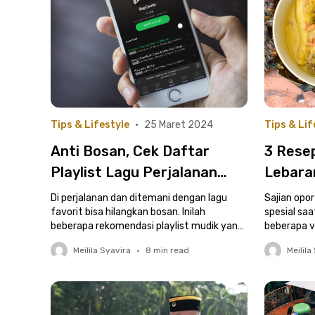
Tips & Lifestyle
•
25 Maret 2024
Tips & Lif
Anti Bosan, Cek Daftar
3 Rese
Playlist Lagu Perjalanan
Lebaran
Mudik di Spotify Berikut Ini!
Di perjalanan dan ditemani dengan lagu
Sajian opo
favorit bisa hilangkan bosan. Inilah
spesial saa
beberapa rekomendasi playlist mudik yang
beberapa v
bisa kamu dengarkan.
lebaran, nih
Meilila Syavira
•
8
min read
Meilila