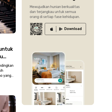
Mewujudkan hunian berkualitas
dan terjangkau untuk semua
orang di setiap fase kehidupan.
Download
untuk
ru
gan
ndingkan
ih
no yang