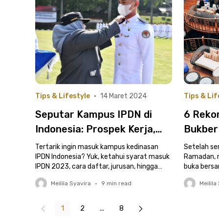
Tips & Lifestyle
•
14 Maret 2024
Tips & Lif
Seputar Kampus IPDN di
6 Reko
Indonesia: Prospek Kerja,
Bukber
Syarat Masuk, Jurusan, dan
Instag
Tertarik ingin masuk kampus kedinasan
Setelah se
Lokasinya
IPDN Indonesia? Yuk, ketahui syarat masuk
Ramadan, ni
IPDN 2023, cara daftar, jurusan, hingga
buka bersa
jadwal seleksinya!
Jakarta ini!
Meilila Syavira
•
9
min read
Meilila
1
2
...
8