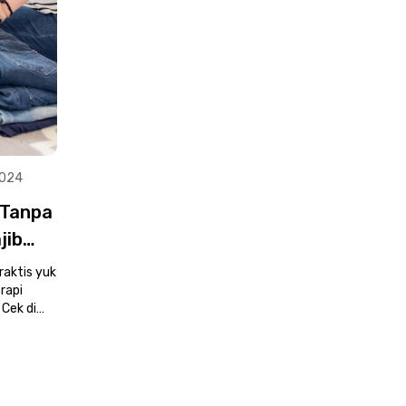
2024
 Tanpa
jib
raktis yuk
 rapi
 Cek di