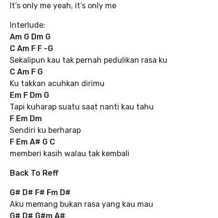
It’s only me yeah, it’s only me
Interlude:
Am G Dm G
C Am F F -G
Sekalipun kau tak pernah pedulikan rasa ku
C Am F G
Ku takkan acuhkan dirimu
Em F Dm G
Tapi kuharap suatu saat nanti kau tahu
F Em Dm
Sendiri ku berharap
F Em A# G C
memberi kasih walau tak kembali
Back To Reff
G# D# F# Fm D#
Aku memang bukan rasa yang kau mau
G# D# G#m A#