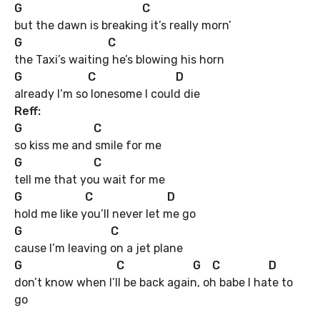
G C
but the dawn is breaking it’s really morn’
G C
the Taxi’s waiting he’s blowing his horn
G C D
already I’m so lonesome I could die
Reff:
G C
so kiss me and smile for me
G C
tell me that you wait for me
G C D
hold me like you’ll never let me go
G C
cause I’m leaving on a jet plane
G C G C D
don’t know when I’ll be back again, oh babe I hate to
go