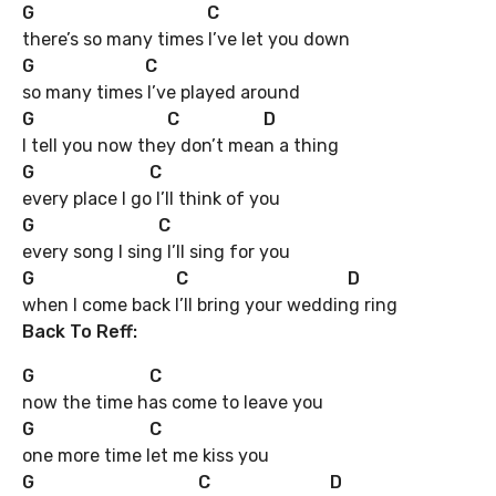
G C
there’s so many times I’ve let you down
G C
so many times I’ve played around
G C D
I tell you now they don’t mean a thing
G
C
every place I go I’ll think of you
G
C
every song I sing I’ll sing for you
G
C
D
when I come back I’ll bring your wedding ring
Back To Reff:
G
C
now the time has come to leave you
G
C
one more time let me kiss you
G
C
D