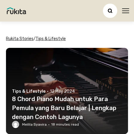
Ope
Rukita Stories
/
Tips & Lifestyle
Tips & Lifestyle
·
12 May 2024
8 Chord Piano Mudah untuk Para
Pemula yang Baru Belajar | Lengkap
dengan Contoh Lagunya
Meilila Syavira
·
18
minutes read