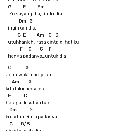
G F Em
Ku sayang dia, rindu dia
Dm G
inginkan dia..
C E Am G D
utuhkanlah…rasa cinta di hatiku
F G C -F
hanya padanya…untuk dia
C G
Jauh waktu berjalan
Am G
kita lalui bersama
F C
betapa di setiap hari
Dm G
ku jatuh cinta padanya
C G/B
dicintai oleh dia