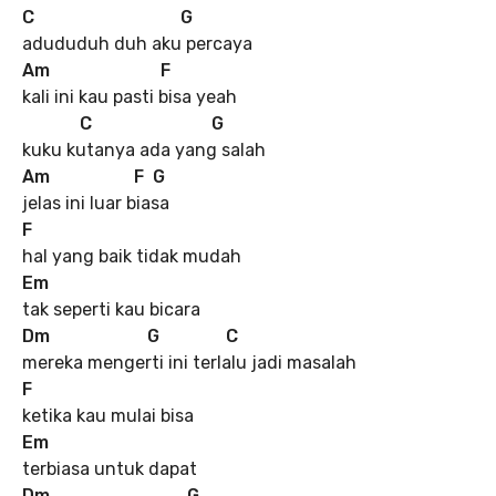
C
G
adududuh duh aku percaya
Am
F
kali ini kau pasti bisa yeah
C
G
kuku kutanya ada yang salah
Am
F G
jelas ini luar biasa
F
hal yang baik tidak mudah
Em
tak seperti kau bicara
Dm
G
C
mereka mengerti ini terlalu jadi masalah
F
ketika kau mulai bisa
Em
terbiasa untuk dapat
Dm
G