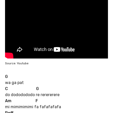
Source: Youtube
G
wa ga pat
C
G
do dododododo re rerererere
Am
F
mi mimimimimi fa fafafafafa
Reff