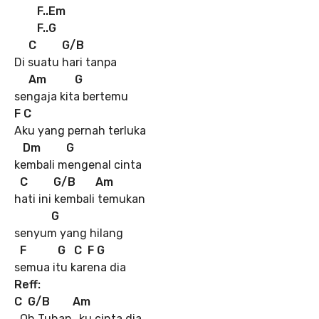
F..Em
F..G
C G/B
Di suatu hari tanpa
Am G
sengaja kita bertemu
F C
Aku yang pernah terluka
Dm G
kembali mengenal cinta
C G/B Am
hati ini kembali temukan
G
senyum yang hilang
F G C F G
semua itu karena dia
Reff:
C G/B Am
Oh Tuhan…ku cinta dia