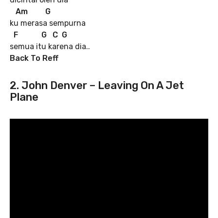
Am G
ku merasa sempurna
F G C G
semua itu karena dia..
Back To Reff
2. John Denver – Leaving On A Jet
Plane