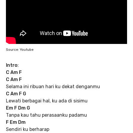
Source: Youtube
Intro
:
C Am F
C Am F
Selama ini ribuan hari ku dekat denganmu
C Am F G
Lewati berbagai hal, ku ada di sisimu
Em F Dm G
Tanpa kau tahu perasaanku padamu
F Em Dm
Sendiri ku berharap