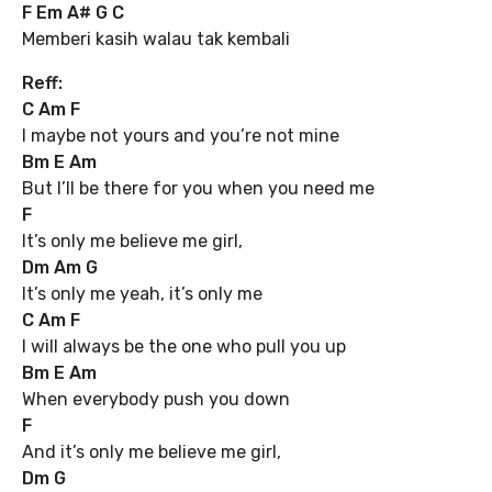
F Em A# G C
Memberi kasih walau tak kembali
Reff:
C Am F
I maybe not yours and you’re not mine
Bm E Am
But I’ll be there for you when you need me
F
It’s only me believe me girl,
Dm Am G
It’s only me yeah, it’s only me
C Am F
I will always be the one who pull you up
Bm E Am
When everybody push you down
F
And it’s only me believe me girl,
Dm G