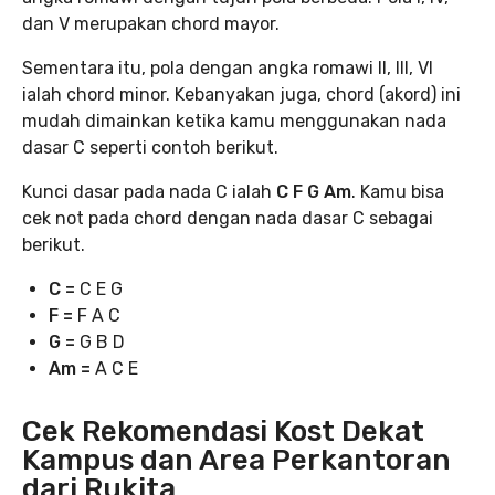
dan V merupakan chord mayor.
Sementara itu, pola dengan angka romawi II, III, VI
ialah chord minor. Kebanyakan juga, chord (akord) ini
mudah dimainkan ketika kamu menggunakan nada
dasar C seperti contoh berikut.
Kunci dasar pada nada C ialah
C F G Am
. Kamu bisa
cek not pada chord dengan nada dasar C sebagai
berikut.
C =
C E G
F =
F A C
G =
G B D
Am =
A C E
Cek Rekomendasi Kost Dekat
Kampus dan Area Perkantoran
dari Rukita