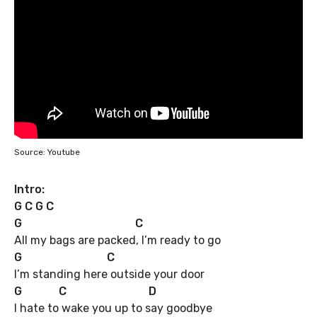
Source: Youtube
Intro:
G C G C
G C
All my bags are packed, I’m ready to go
G C
I’m standing here outside your door
G C D
I hate to wake you up to say goodbye