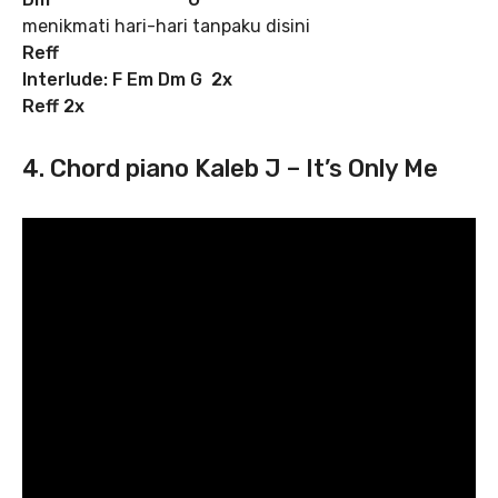
menikmati hari-hari tanpaku disini
Reff
Interlude: F Em Dm G 2x
Reff
2x
4. Chord piano Kaleb J – It’s Only Me