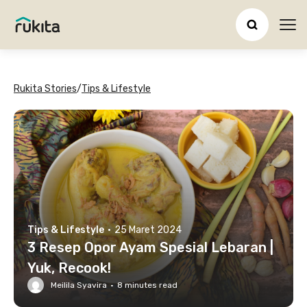
Ope
Rukita Stories
/
Tips & Lifestyle
Tips & Lifestyle
·
25 Maret 2024
3 Resep Opor Ayam Spesial Lebaran |
Yuk, Recook!
Meilila Syavira
·
8
minutes read