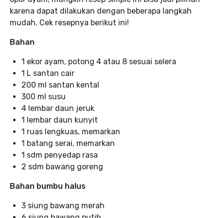
karena dapat dilakukan dengan beberapa langkah
mudah. Cek resepnya berikut ini!
Bahan
1 ekor ayam, potong 4 atau 8 sesuai selera
1 L santan cair
200 ml santan kental
300 ml susu
4 lembar daun jeruk
1 lembar daun kunyit
1 ruas lengkuas, memarkan
1 batang serai, memarkan
1 sdm penyedap rasa
2 sdm bawang goreng
Bahan bumbu halus
3 siung bawang merah
6 siung bawang putih