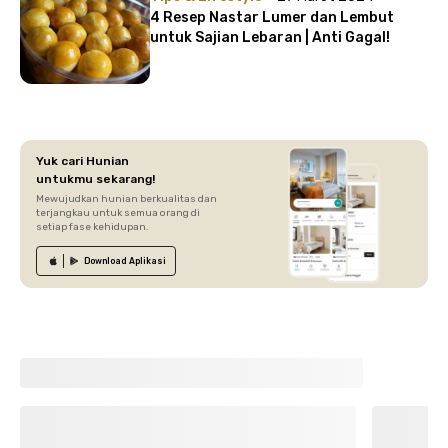
4 Resep Nastar Lumer dan Lembut
untuk Sajian Lebaran | Anti Gagal!
Yuk cari Hunian
untukmu sekarang!
Mewujudkan hunian berkualitas dan
terjangkau untuk semua orang di
setiap fase kehidupan.
Download
Aplikasi