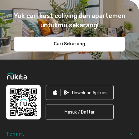
Footer
Yuk cari kost coliving dan apartemen
untukmu sekarang!
Cari Sekarang
Download Aplikasi
Masuk / Daftar
Tenant