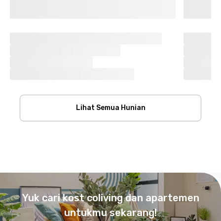
Lihat Semua Hunian
Footer
Yuk cari kost coliving dan apartemen
untukmu sekarang!