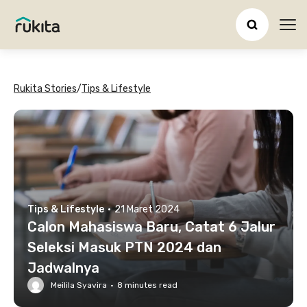
Ope
Rukita Stories
/
Tips & Lifestyle
Tips & Lifestyle
·
21 Maret 2024
Calon Mahasiswa Baru, Catat 6 Jalur
Seleksi Masuk PTN 2024 dan
Jadwalnya
Meilila Syavira
·
8
minutes read