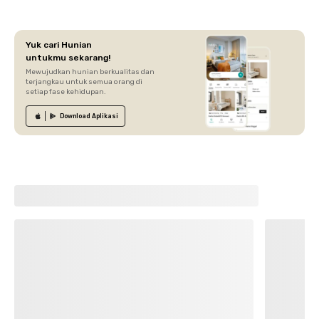
Yuk cari Hunian
untukmu sekarang!
Mewujudkan hunian berkualitas dan
terjangkau untuk semua orang di
setiap fase kehidupan.
Download
Aplikasi