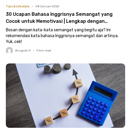
Tips & Lifestyle
•
08 Januari 2026
30 Ucapan Bahasa Inggrisnya Semangat yang
Cocok untuk Memotivasi | Lengkap dengan
Terjemahannya!
Bosan dengan kata-kata semangat yang begitu aja? Ini
rekomendasi kata bahasa Inggrisnya semangat dan artinya.
Yuk, cek!
Anugrah H
•
9
min read