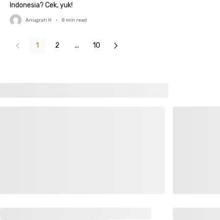
Indonesia? Cek, yuk!
Anugrah H
•
8
min read
1
2
...
10