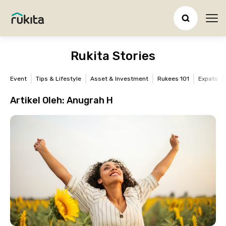
Ope
Rukita Stories
Event
Tips & Lifestyle
Asset & Investment
Rukees 101
Expats
Artikel Oleh:
Anugrah H