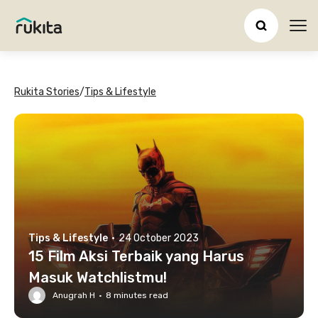
Ope
Rukita Stories
/
Tips & Lifestyle
Tips & Lifestyle
·
24 October 2023
15 Film Aksi Terbaik yang Harus
Masuk Watchlistmu!
Anugrah H
·
8
minutes read