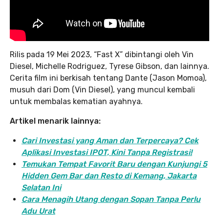
Rilis pada 19 Mei 2023, “Fast X” dibintangi oleh Vin
Diesel, Michelle Rodriguez, Tyrese Gibson, dan lainnya.
Cerita film ini berkisah tentang Dante (Jason Momoa),
musuh dari Dom (Vin Diesel), yang muncul kembali
untuk membalas kematian ayahnya.
Artikel menarik lainnya:
Cari Investasi yang Aman dan Terpercaya? Cek
Aplikasi Investasi IPOT, Kini Tanpa Registrasi!
Temukan Tempat Favorit Baru dengan Kunjungi 5
Hidden Gem Bar dan Resto di Kemang, Jakarta
Selatan Ini
Cara Menagih Utang dengan Sopan Tanpa Perlu
Adu Urat