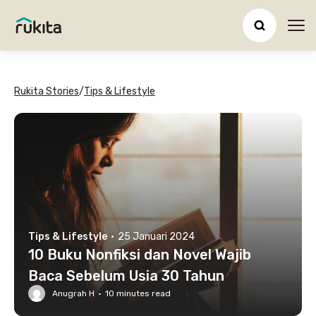
Ope
Rukita Stories
/
Tips & Lifestyle
Tips & Lifestyle
·
25 Januari 2024
10 Buku Nonfiksi dan Novel Wajib
Baca Sebelum Usia 30 Tahun
Anugrah H
·
10
minutes read