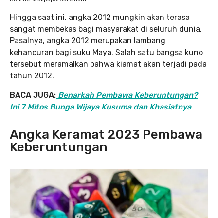
Hingga saat ini, angka 2012 mungkin akan terasa
sangat membekas bagi masyarakat di seluruh dunia.
Pasalnya, angka 2012 merupakan lambang
kehancuran bagi suku Maya. Salah satu bangsa kuno
tersebut meramalkan bahwa kiamat akan terjadi pada
tahun 2012.
BACA JUGA:
Benarkah Pembawa Keberuntungan?
Ini 7 Mitos Bunga Wijaya Kusuma dan Khasiatnya
Angka Keramat 2023 Pembawa
Keberuntungan