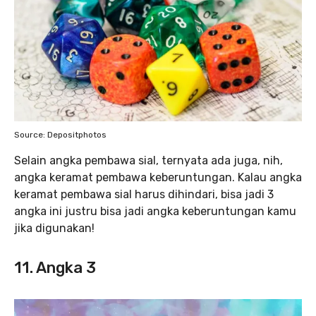
Source: Depositphotos
Selain angka pembawa sial, ternyata ada juga, nih,
angka keramat pembawa keberuntungan. Kalau angka
keramat pembawa sial harus dihindari, bisa jadi 3
angka ini justru bisa jadi angka keberuntungan kamu
jika digunakan!
11. Angka 3