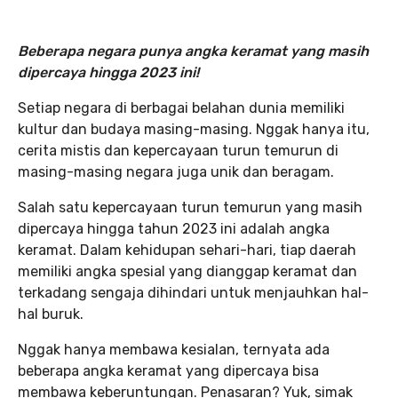
Beberapa negara punya angka keramat yang masih
dipercaya hingga 2023 ini!
Setiap negara di berbagai belahan dunia memiliki
kultur dan budaya masing-masing. Nggak hanya itu,
cerita mistis dan kepercayaan turun temurun di
masing-masing negara juga unik dan beragam.
Salah satu kepercayaan turun temurun yang masih
dipercaya hingga tahun 2023 ini adalah angka
keramat. Dalam kehidupan sehari-hari, tiap daerah
memiliki angka spesial yang dianggap keramat dan
terkadang sengaja dihindari untuk menjauhkan hal-
hal buruk.
Nggak hanya membawa kesialan, ternyata ada
beberapa angka keramat yang dipercaya bisa
membawa keberuntungan. Penasaran? Yuk, simak