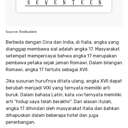
Source: Redbubble
Berbeda dengan Cina dan India, di Italia, angka yang
dianggap membawa sial adalah angka 17. Masyarakat
setempat mempercayai bahwa angka 17 merupakan
pembawa petaka sejak jaman Romawi. Dalam bilangan
Romawi, angka 17 tertulis sebagai XVII.
Jika susunan hurufnya ditata ulang, angka XVII dapat
berubah menjadi VIXI yang ternyata memiliki arti
buruk. Dalam bahasa Latin, kata
vixi
ternyata memiliki
arti “hidup saya telah berakhir”. Dari alasan itulah,
angka 17 dihindari oleh masyarakat Italia dan bahkan
dihapuskan dalam beberapa hotel dan juga
penerbangan.