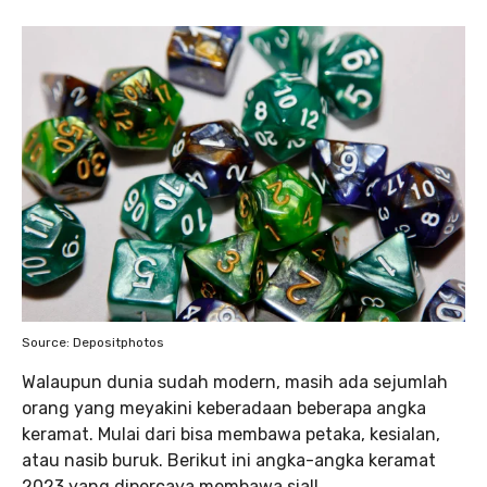
Source: Depositphotos
Walaupun dunia sudah modern, masih ada sejumlah
orang yang meyakini keberadaan beberapa angka
keramat. Mulai dari bisa membawa petaka, kesialan,
atau nasib buruk. Berikut ini angka-angka keramat
2023 yang dipercaya membawa sial!