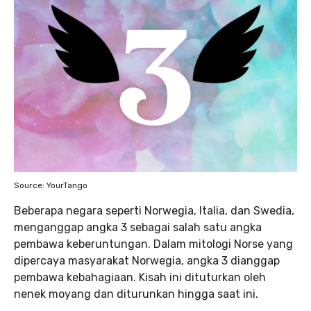
Source: YourTango
Beberapa negara seperti Norwegia, Italia, dan Swedia,
menganggap angka 3 sebagai salah satu angka
pembawa keberuntungan. Dalam mitologi Norse yang
dipercaya masyarakat Norwegia, angka 3 dianggap
pembawa kebahagiaan. Kisah ini dituturkan oleh
nenek moyang dan diturunkan hingga saat ini.