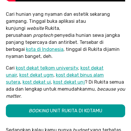
Cari hunian yang nyaman dan estetik sekarang
gampang. Tinggal buka aplikasi atau
kunjungi
website
Rukita,
perusahaan
proptech
penyedia hunian sewa jangka
panjang tepercaya dan antiribet. Tersebar di
berbagai
kota di Indonesia
, tinggal di Rukita dijamin
nyaman banget, deh.
Cari
kost dekat telkom university
,
kost dekat
unair
,
kost dekat ugm
,
kost dekat binus alam
sutera
,
kost dekat ui
,
kost dekat unj
? Di Rukita semua
ada dan lengkap untuk memudahkanmu,
because you
matter
.
BOOKING
UNIT RUKITA DI KOTAMU
Sedangkan kalau kamu punya
budget
yang terbatas