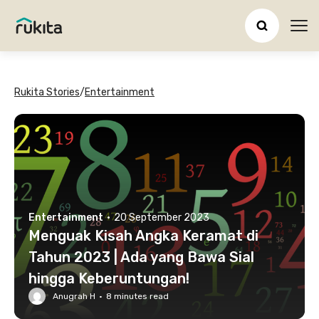
Ope
Rukita Stories
/
Entertainment
Entertainment
·
20 September 2023
Menguak Kisah Angka Keramat di
Tahun 2023 | Ada yang Bawa Sial
hingga Keberuntungan!
Anugrah H
·
8
minutes read