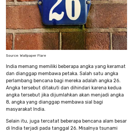
Source: Wallpaper Flare
India memang memiliki beberapa angka yang keramat
dan dianggap membawa petaka. Salah satu angka
perlambang bencana bagi mereka adalah angka 26.
Angka tersebut ditakuti dan dihindari karena kedua
angka tersebut jika dijumlahkan akan menjadi angka
8, angka yang dianggap membawa sial bagi
masyarakat India.
Selain itu, juga tercatat beberapa bencana alam besar
di India terjadi pada tanggal 26. Misalnya tsunami