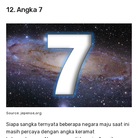
12. Angka 7
Source: jepense,org
Siapa sangka ternyata beberapa negara maju saat ini
masih percaya dengan angka keramat