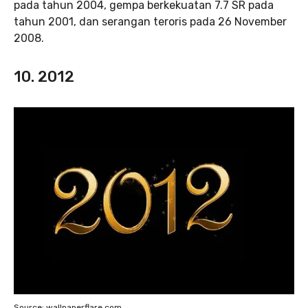
pada tahun 2004, gempa berkekuatan 7.7 SR pada
tahun 2001, dan serangan teroris pada 26 November
2008.
10. 2012
Source: wallpaperflare.com