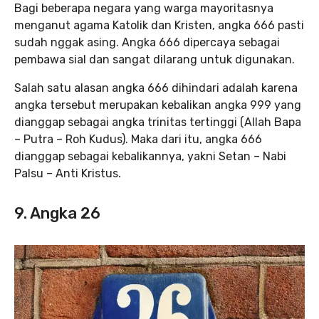
Bagi beberapa negara yang warga mayoritasnya
menganut agama Katolik dan Kristen, angka 666 pasti
sudah nggak asing. Angka 666 dipercaya sebagai
pembawa sial dan sangat dilarang untuk digunakan.
Salah satu alasan angka 666 dihindari adalah karena
angka tersebut merupakan kebalikan angka 999 yang
dianggap sebagai angka trinitas tertinggi (Allah Bapa
– Putra – Roh Kudus). Maka dari itu, angka 666
dianggap sebagai kebalikannya, yakni Setan – Nabi
Palsu – Anti Kristus.
9. Angka 26