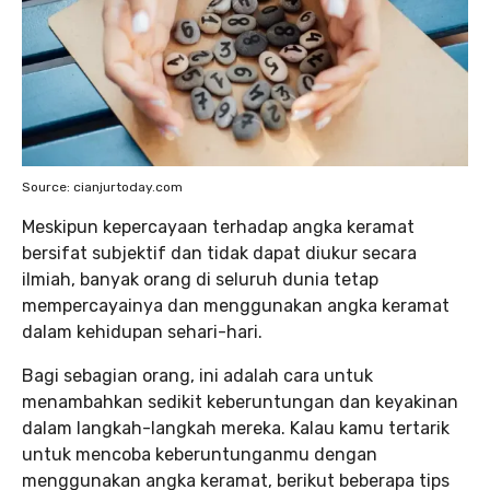
Source: cianjurtoday.com
Meskipun kepercayaan terhadap angka keramat
bersifat subjektif dan tidak dapat diukur secara
ilmiah, banyak orang di seluruh dunia tetap
mempercayainya dan menggunakan angka keramat
dalam kehidupan sehari-hari.
Bagi sebagian orang, ini adalah cara untuk
menambahkan sedikit keberuntungan dan keyakinan
dalam langkah-langkah mereka. Kalau kamu tertarik
untuk mencoba keberuntunganmu dengan
menggunakan angka keramat, berikut beberapa tips