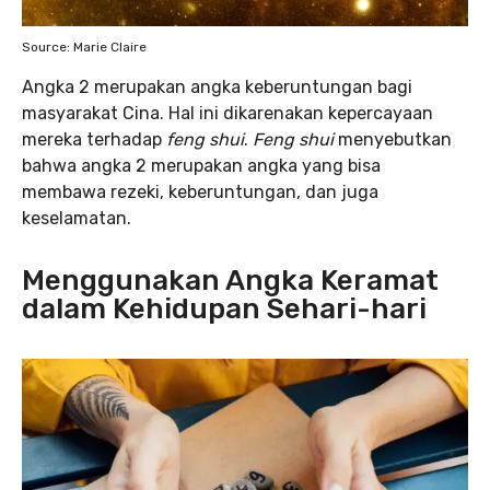
Source: Marie Claire
Angka 2 merupakan angka keberuntungan bagi
masyarakat Cina. Hal ini dikarenakan kepercayaan
mereka terhadap
feng shui
.
Feng shui
menyebutkan
bahwa angka 2 merupakan angka yang bisa
membawa rezeki, keberuntungan, dan juga
keselamatan.
Menggunakan Angka Keramat
dalam Kehidupan Sehari-hari