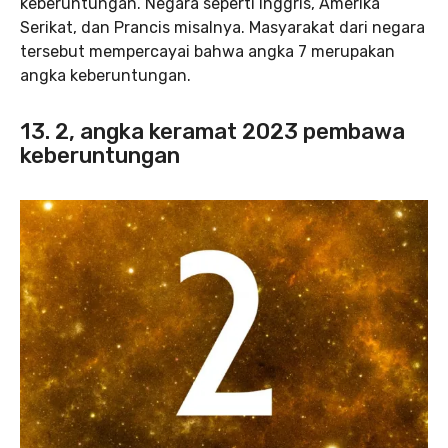
keberuntungan. Negara seperti Inggris, Amerika
Serikat, dan Prancis misalnya. Masyarakat dari negara
tersebut mempercayai bahwa angka 7 merupakan
angka keberuntungan.
13. 2, angka keramat 2023 pembawa
keberuntungan