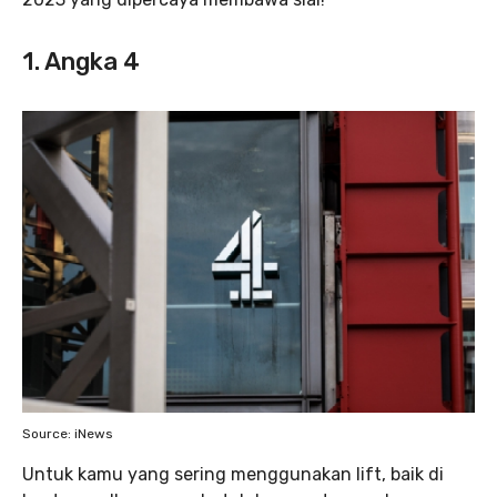
1. Angka 4
Source: iNews
Untuk kamu yang sering menggunakan lift, baik di