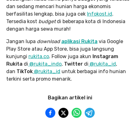
dan sedang mencari hunian harga ekonomis
berfasilitas lengkap, bisa juga cek
Infokost.id
.
Tersedia kost
budget
di beberapa kota di Indonesia
dengan harga sewa murah!
Jangan lupa
download
aplikasi Rukita
via Google
Play Store atau App Store, bisa juga langsung
kunjungi
rukita.co
. Follow juga akun
Instagram
Rukita
di
@rukita_indo
,
Twitter
di
@rukita_id
,
dan
TikTok
@rukita_id
untuk berbagai info hunian
terkini serta promo menarik.
Bagikan artikel ini