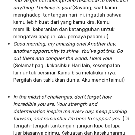
You’ve got the courage and resilience to overcome
anything. I believe in you!
(Sayang, saat kamu
menghadapi tantangan hari ini, ingatlah bahwa
kamu lebih kuat dari yang kamu kira. Kamu
memiliki keberanian dan ketangguhan untuk
mengatasi apapun. Aku percaya padamu!)
Good morning, my amazing one! Another day,
another opportunity to shine. You’ve got this. Go
out there and conquer the world. I love you!
(Selamat pagi, kekasihku! Hari lain, kesempatan
lain untuk bersinar. Kamu bisa melakukannya.
Pergilah dan taklukkan dunia. Aku mencintaimu!)
In the midst of challenges, don’t forget how
incredible you are. Your strength and
determination inspire me every day. Keep pushing
forward, and remember I’m here to support you.
(Di
tengah-tengah tantangan, jangan lupa betapa
luar biasanya dirimu. Kekuatan dan ketekunanmu