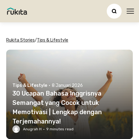
Ope
Rukita Stories
/
Tips & Lifestyle
Tips & Lifestyle
·
8 Januari 2026
30 Ucapan Bahasa Inggrisnya
Semangat yang Cocok untuk
Memotivasi | Lengkap dengan
Terjemahannya!
Anugrah H
·
9
minutes read