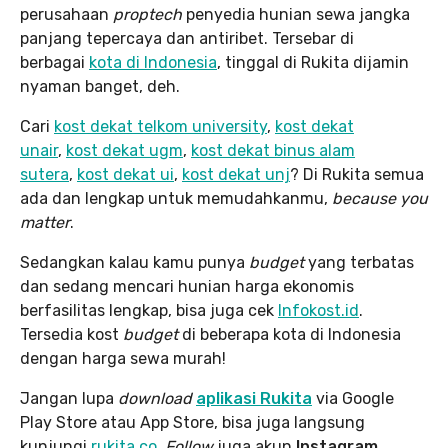
perusahaan
proptech
penyedia hunian sewa jangka
panjang tepercaya dan antiribet. Tersebar di
berbagai
kota di Indonesia
, tinggal di Rukita dijamin
nyaman banget, deh.
Cari
kost dekat telkom university
,
kost dekat
unair
,
kost dekat ugm
,
kost dekat binus alam
sutera
,
kost dekat ui
,
kost dekat unj
? Di Rukita semua
ada dan lengkap untuk memudahkanmu,
because you
matter
.
Sedangkan kalau kamu punya
budget
yang terbatas
dan sedang mencari hunian harga ekonomis
berfasilitas lengkap, bisa juga cek
Infokost.id
.
Tersedia kost
budget
di beberapa kota di Indonesia
dengan harga sewa murah!
Jangan lupa
download
aplikasi Rukita
via Google
Play Store atau App Store, bisa juga langsung
kunjungi
rukita.co
.
Follow
juga akun
Instagram