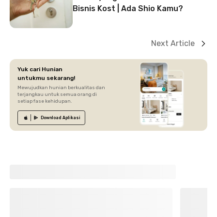
Bisnis Kost | Ada Shio Kamu?
Next Article
Yuk cari Hunian
untukmu sekarang!
Mewujudkan hunian berkualitas dan
terjangkau untuk semua orang di
setiap fase kehidupan.
Download
Aplikasi