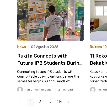
News
•
04 Agustus 2026
Rukees 10
Rukita Connects with
11 Rek
Future IPB Students During
Dekat 
New Student Jacket
Jutaan 
Connecting future IPB students with
Kalau kamu
Collection Week
comfortable coliving options before the
Perjala
kost di ka
semester begins. As thousands of
pilihan ter
prospective students prepare to begin
pertimbangk
Faniditya Ramadhan
•
2
min read
Fanidi
their academic journey at IPB..
1
2
...
114