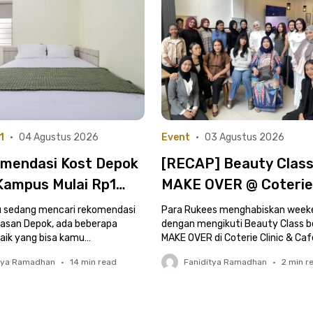
1
•
04 Agustus 2026
Event
•
03 Agustus 2026
omendasi Kost Depok
[RECAP] Beauty Class
Kampus Mulai Rp1
MAKE OVER @ Coterie 
| Cocok untuk Mulai
(1 Agustus 2026)
 sedang mencari rekomendasi
Para Rukees menghabiskan week
nan Kuliahmu!
wasan Depok, ada beberapa
dengan mengikuti Beauty Class 
baik yang bisa kamu
MAKE OVER di Coterie Clinic & Caf
an. Yuk, cek di sini!
keseruannya di sini!
tya Ramadhan
•
14
min read
Faniditya Ramadhan
•
2
min r