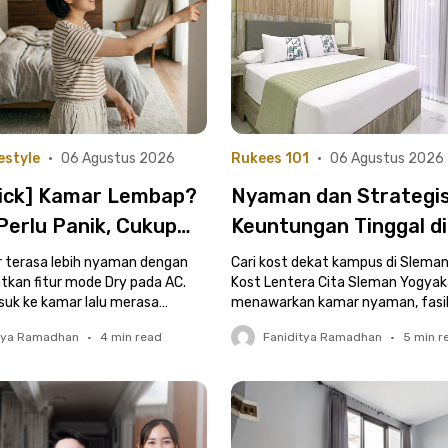
estyle
•
06 Agustus 2026
Rukees 101
•
06 Agustus 2026
rick] Kamar Lembap?
Nyaman dan Strategis,
Perlu Panik, Cukup
Keuntungan Tinggal d
ode di Remote AC Ini
Kost Putri Lentera Ci
r terasa lebih nyaman dengan
Cari kost dekat kampus di Slem
Bantu Mengatasinya
an fitur mode Dry pada AC.
Sleman Yogyakarta
Kost Lentera Cita Sleman Yogyak
uk ke kamar lalu merasa
menawarkan kamar nyaman, fasil
engap, kasur terasa agak
lengkap, dan lokasi strategis.
tya Ramadhan
•
4
min read
Faniditya Ramadhan
•
5
min r
u..