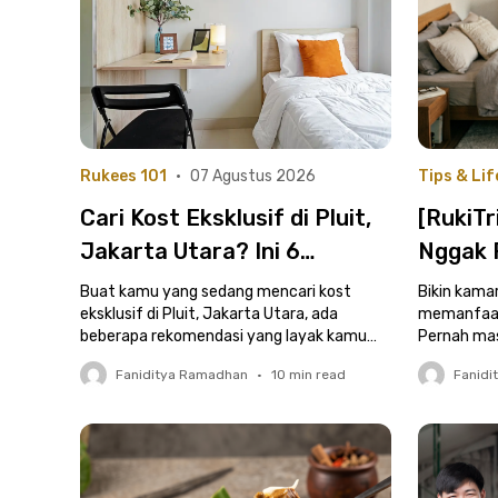
Rukees 101
•
07 Agustus 2026
Tips & Lif
Cari Kost Eksklusif di Pluit,
[RukiT
Jakarta Utara? Ini 6
Nggak 
Rekomendasinya yang
Ganti M
Buat kamu yang sedang mencari kost
Bikin kama
Punya Fasilitas Juara!
eksklusif di Pluit, Jakarta Utara, ada
untuk 
memanfaatk
beberapa rekomendasi yang layak kamu
Pernah mas
pilih, nih. Yuk, cek di sini!
udaranya p
Faniditya Ramadhan
•
10
min read
Fanidi
lembap, ata