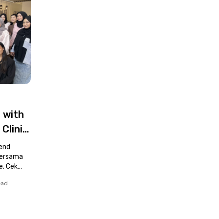
 with
Clinic
end
bersama
e. Cek
ead