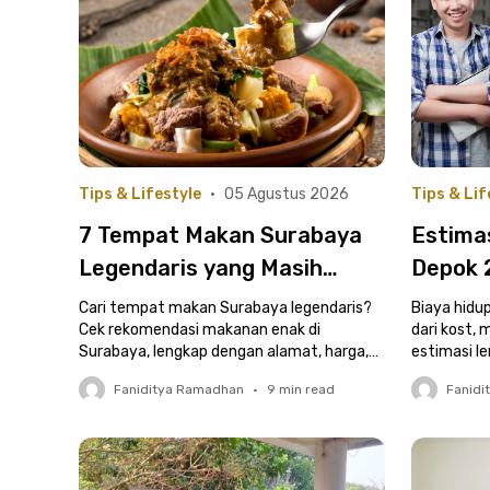
Tips & Lifestyle
•
05 Agustus 2026
Tips & Lif
7 Tempat Makan Surabaya
Estimas
Legendaris yang Masih
Depok 
Ramai hingga Sekarang |
Mahasi
Cari tempat makan Surabaya legendaris?
Biaya hidu
Wajib Masuk Bucket List!
Cek rekomendasi makanan enak di
Rincia
dari kost, 
Surabaya, lengkap dengan alamat, harga,
estimasi l
dan menu yang wajib dicoba.
pas kuliah!
Faniditya Ramadhan
•
9
min read
Fanidi