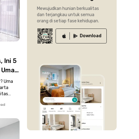
Mewujudkan hunian berkualitas
dan terjangkau untuk semua
orang di setiap fase kehidupan.
Download
 Ini 5
i Uma
ta
an? Uma
arta
itas
ead