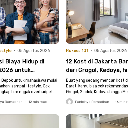
estyle
•
05 Agustus 2026
Rukees 101
•
05 Agustus 2026
i Biaya Hidup di
12 Kost di Jakarta Ba
2026 untuk
dari Grogol, Kedoya, h
swa, Lengkap dengan
Meruya | Fasilitas Le
p Depok untuk mahasiswa mulai
Buat yang sedang mencari kost d
nnya
makan, sampai lifestyle. Cek
Bikin Betah!
Barat, kamu bisa cek rekomendasi
engkap biar nggak overbudget
Grogol, Glodok, Kedoya, hingga M
berikut ini!
tya Ramadhan
•
12
min read
Faniditya Ramadhan
•
16
min 