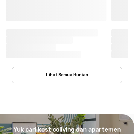
Lihat Semua Hunian
Footer
Yuk cari kost coliving dan apartemen