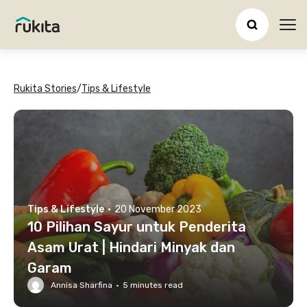
Ope
Rukita Stories
/
Tips & Lifestyle
Tips & Lifestyle
·
20 November 2023
10 Pilihan Sayur untuk Penderita
Asam Urat | Hindari Minyak dan
Garam
Annisa Sharfina
·
5
minutes read