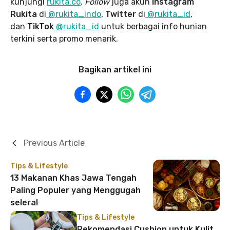
kunjungi
rukita.co
.
Follow
juga akun
Instagram
Rukita
di
@rukita_indo
,
Twitter
di
@rukita_id
,
dan
TikTok
@rukita_id
untuk berbagai info hunian
terkini serta promo menarik.
Bagikan artikel ini
Previous Article
Tips & Lifestyle
13 Makanan Khas Jawa Tengah
Paling Populer yang Menggugah
selera!
Tips & Lifestyle
Rekomendasi Cushion untuk Kulit