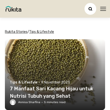
Ope
Rukita Stories
/
Tips & Lifestyle
Tips & Lifestyle
·
9 November 2023
7 Manfaat Sari Kacang Hijau untuk
Nutrisi Tubuh yang Sehat
Annisa Sharfina
·
5
minutes read