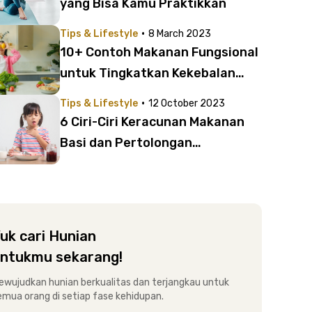
yang Bisa Kamu Praktikkan
·
Tips & Lifestyle
8 March 2023
10+ Contoh Makanan Fungsional
untuk Tingkatkan Kekebalan
Tubuh
·
Tips & Lifestyle
12 October 2023
6 Ciri-Ciri Keracunan Makanan
Basi dan Pertolongan
Pertamanya, Penting untuk
Dipahami!
uk cari Hunian
ntukmu sekarang!
ewujudkan hunian berkualitas dan terjangkau untuk
emua orang di setiap fase kehidupan.