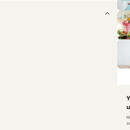
Y
u
M
s