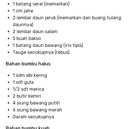
1 batang serai (memarkan)
1 cm jahe
2 lembar daun jeruk (memarkan dan buang tulang
daunnya)
2 lembar daun salam
5 buah bakso
1 batang daun bawang (iris tipis)
Tauge secukupnya (rebus)
Bahan bumbu halus
1 sdm ebi kering
1 sdt gula
1/2 sdt merica
2 butir kemiri
4 siung bawang putih
6 siung bawang merah
Garam secukupnya
Bahan bumbu kuah