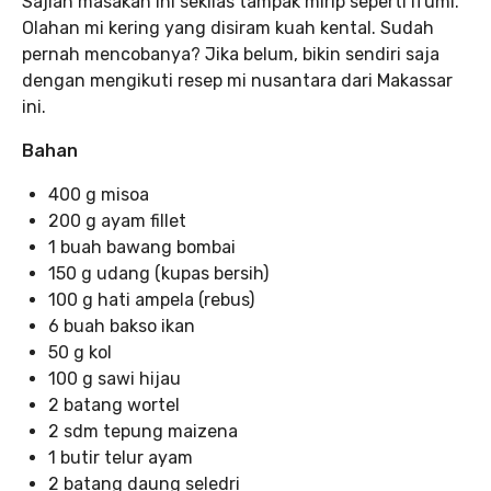
Sajian masakan ini sekilas tampak mirip seperti ifumi.
Olahan mi kering yang disiram kuah kental. Sudah
pernah mencobanya? Jika belum, bikin sendiri saja
dengan mengikuti resep mi nusantara dari Makassar
ini.
Bahan
400 g misoa
200 g ayam fillet
1 buah bawang bombai
150 g udang (kupas bersih)
100 g hati ampela (rebus)
6 buah bakso ikan
50 g kol
100 g sawi hijau
2 batang wortel
2 sdm tepung maizena
1 butir telur ayam
2 batang daung seledri