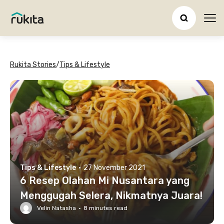
Ope
Rukita Stories
/
Tips & Lifestyle
Tips & Lifestyle
·
27 November 2021
6 Resep Olahan Mi Nusantara yang
Menggugah Selera, Nikmatnya Juara!
Velin Natasha
·
8
minutes read