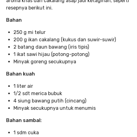
aroma khas dari cakalang asap jadi ketagihan, seperti
resepnya berikut ini.
Bahan
250 g mi telur
200 g ikan cakalang (kukus dan suwir-suwir)
2 batang daun bawang (iris tipis)
1 ikat sawi hijau (potong-potong)
Minyak goreng secukupnya
Bahan kuah
1 liter air
1/2 sdt merica bubuk
4 siung bawang putih (cincang)
Minyak secukupnya untuk menumis
Bahan sambal:
1 sdm cuka