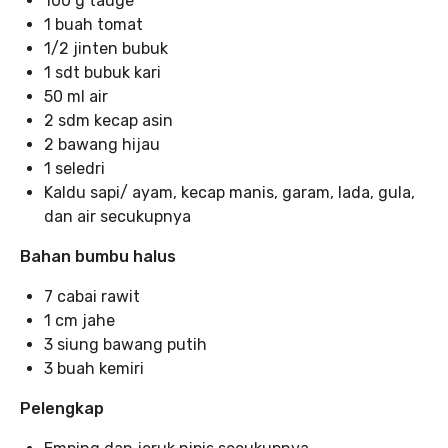
100 g tauge
1 buah tomat
1/2 jinten bubuk
1 sdt bubuk kari
50 ml air
2 sdm kecap asin
2 bawang hijau
1 seledri
Kaldu sapi/ ayam, kecap manis, garam, lada, gula,
dan air secukupnya
Bahan bumbu halus
7 cabai rawit
1 cm jahe
3 siung bawang putih
3 buah kemiri
Pelengkap