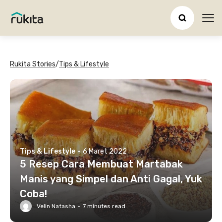
Ope
Rukita Stories
/
Tips & Lifestyle
Tips & Lifestyle
·
6 Maret 2022
5 Resep Cara Membuat Martabak
Manis yang Simpel dan Anti Gagal, Yuk
Coba!
Velin Natasha
·
7
minutes read