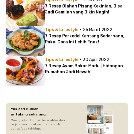
7 Resep Olahan Pisang Kekinian, Bisa
Jadi Camilan yang Bikin Nagih!
·
Tips & Lifestyle
25 Maret 2022
7 Resep Perkedel Kentang Sederhana,
Pakai Cara Ini Lebih Enak!
·
Tips & Lifestyle
30 April 2022
7 Resep Ayam Bakar Madu | Hidangan
Rumahan Jadi Mewah!
Yuk cari Hunian
untukmu sekarang!
Mewujudkan hunian berkualitas dan
terjangkau untuk semua orang di
setiap fase kehidupan.