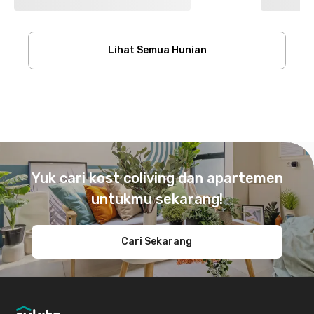
Lihat Semua Hunian
Footer
Yuk cari kost coliving dan apartemen
untukmu sekarang!
Cari Sekarang