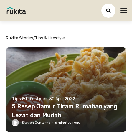
Ope
Rukita Stories
/
Tips & Lifestyle
Tips & Lifestyle
·
30 April 2022
5 Resep Jamur Tiram Rumahan yang
Lezat dan Mudah
Steven Oentaryo
·
6
minutes read