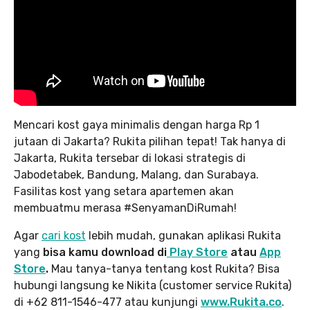
Mencari kost gaya minimalis dengan harga Rp 1
jutaan di Jakarta? Rukita pilihan tepat! Tak hanya di
Jakarta, Rukita tersebar di lokasi strategis di
Jabodetabek, Bandung, Malang, dan Surabaya.
Fasilitas kost yang setara apartemen akan
membuatmu merasa #SenyamanDiRumah!
Agar
cari kost
lebih mudah, gunakan aplikasi Rukita
yang
bisa kamu download di
Play Store
atau
App
Store
.
Mau tanya-tanya tentang kost Rukita? Bisa
hubungi langsung ke Nikita (customer service Rukita)
di +62 811-1546-477 atau kunjungi
www.Rukita.co
.