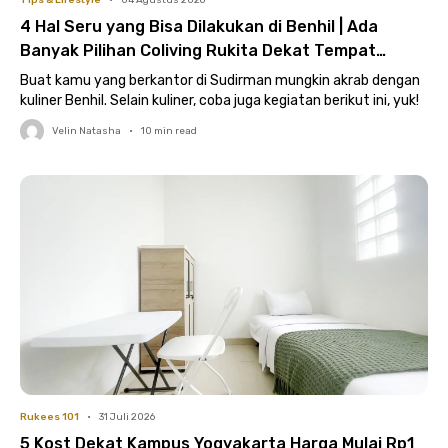
Tips & Lifestyle
•
04 Agustus 2026
4 Hal Seru yang Bisa Dilakukan di Benhil | Ada
Banyak Pilihan Coliving Rukita Dekat Tempat
Hangout
Buat kamu yang berkantor di Sudirman mungkin akrab dengan
kuliner Benhil. Selain kuliner, coba juga kegiatan berikut ini, yuk!
Velin Natasha
•
10
min read
Rukees 101
•
31 Juli 2026
5 Kost Dekat Kampus Yogyakarta Harga Mulai Rp1