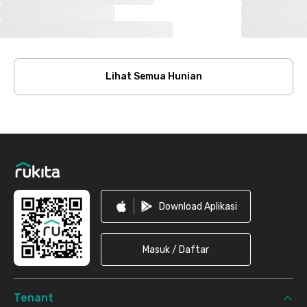
Lihat Semua Hunian
Footer
Download Aplikasi
Masuk / Daftar
Tenant