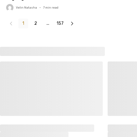
Velin Natasha
•
7
min read
1
2
...
157