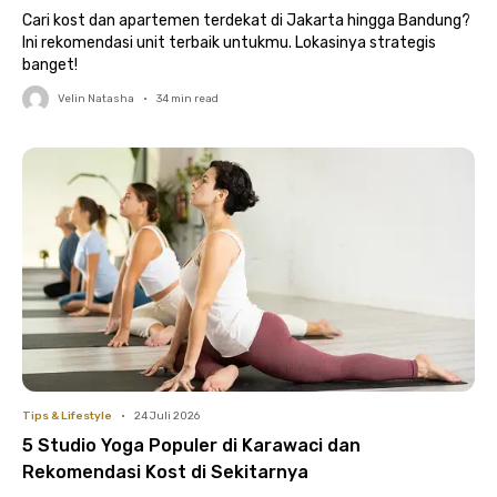
Bandung
Cari kost dan apartemen terdekat di Jakarta hingga Bandung?
Ini rekomendasi unit terbaik untukmu. Lokasinya strategis
banget!
Velin Natasha
•
34
min read
Tips & Lifestyle
•
24 Juli 2026
5 Studio Yoga Populer di Karawaci dan
Rekomendasi Kost di Sekitarnya