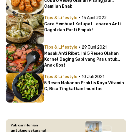
Coba 6 Resep Olahan Pisang jadi
Camilan Enak
·
Tips & Lifestyle
15 April 2022
Cara Membuat Ketupat Lebaran Anti
Gagal dan Pasti Empuk!
·
Tips & Lifestyle
29 Juni 2021
Masak Anti Ribet, Ini 5 Resep Olahan
Kornet Daging Sapi yang Pas untuk
Anak Kost
·
Tips & Lifestyle
10 Juli 2021
5 Resep Makanan Praktis Kaya Vitamin
C, Bisa Tingkatkan Imunitas
Yuk cari Hunian
untukmu sekarang!