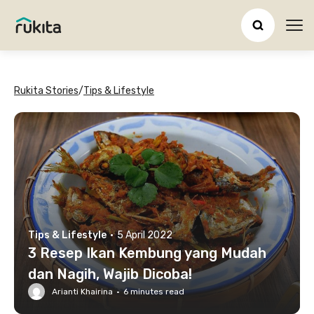
Ope
Rukita Stories
/
Tips & Lifestyle
Tips & Lifestyle
·
5 April 2022
3 Resep Ikan Kembung yang Mudah
dan Nagih, Wajib Dicoba!
Arianti Khairina
·
6
minutes read