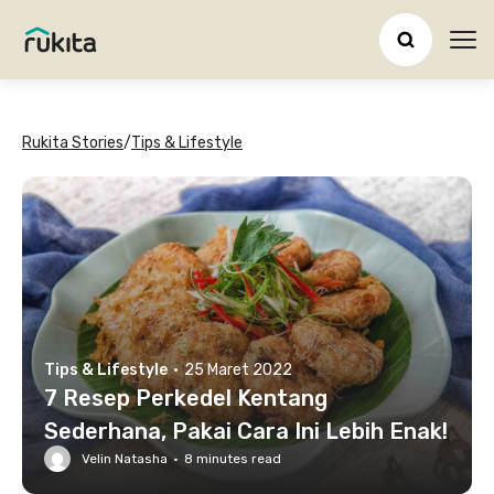
Ope
Rukita Stories
/
Tips & Lifestyle
Tips & Lifestyle
·
25 Maret 2022
7 Resep Perkedel Kentang
Sederhana, Pakai Cara Ini Lebih Enak!
Velin Natasha
·
8
minutes read