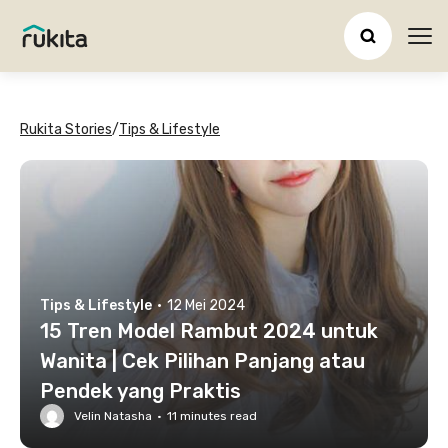
Ope
Rukita Stories
/
Tips & Lifestyle
Tips & Lifestyle
·
12 Mei 2024
15 Tren Model Rambut 2024 untuk
Wanita | Cek Pilihan Panjang atau
Pendek yang Praktis
Velin Natasha
·
11
minutes read