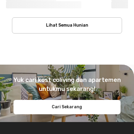
Lihat Semua Hunian
Footer
Yuk cari kost coliving dan apartemen
untukmu sekarang!
Cari Sekarang