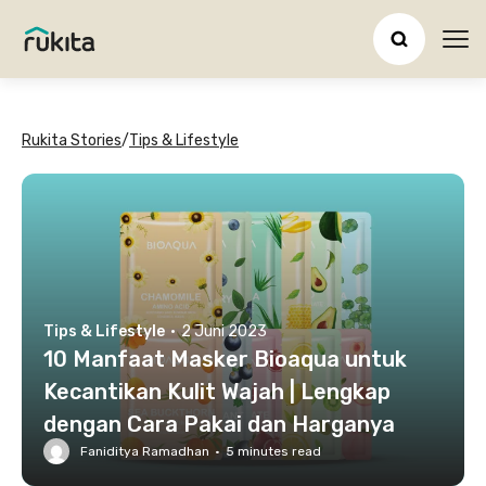
Ope
Rukita Stories
/
Tips & Lifestyle
Tips & Lifestyle
·
2 Juni 2023
10 Manfaat Masker Bioaqua untuk
Kecantikan Kulit Wajah | Lengkap
dengan Cara Pakai dan Harganya
Faniditya Ramadhan
·
5
minutes read