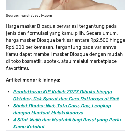
Source: marshabeauty.com
Harga masker Bioaqua bervariasi tergantung pada
jenis dan formulasi yang kamu pilih. Secara umum,
harga masker Bioaqua berkisar antara Rp2.500 hingga
Rp6.000 per kemasan, tergantung pada variannya.
Kamu dapat membeli masker Bioaqua dengan mudah
di toko kosmetik, apotek, atau melalui marketplace
favortimu.
Artikel menarik lainnya:
Pendaftaran KIP Kuliah 2023 Dibuka hingga
Oktober, Cek Syarat dan Cara Daftarnya di Sini!
Sholat Dhuha: Niat, Tata Cara, Doa, Lengkap
dengan Manfaat Melakukannya
4 Sifat Wajib dan Mustahil bagi Rasul yang Perlu
Kamu Ketahui