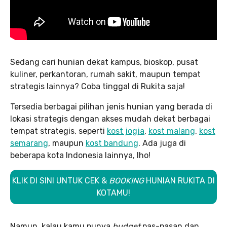
Sedang cari hunian dekat kampus, bioskop, pusat
kuliner, perkantoran, rumah sakit, maupun tempat
strategis lainnya? Coba tinggal di Rukita saja!
Tersedia berbagai pilihan jenis hunian yang berada di
lokasi strategis dengan akses mudah dekat berbagai
tempat strategis, seperti
kost jogja
,
kost malang
,
kost
semarang
, maupun
kost bandung
. Ada juga di
beberapa kota Indonesia lainnya, lho!
KLIK DI SINI UNTUK CEK &
BOOKING
HUNIAN RUKITA DI
KOTAMU!
Namun, kalau kamu punya
budget
pas-pasan dan