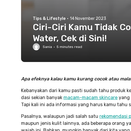
Tips & Lifestyle
·
14 November 2023
Ciri-Ciri Kamu Tidak Co
Water, Cek di Sini!
Sania
·
5
minutes read
Apa efeknya kalau kamu kurang cocok atau malah 
Kebanyakan dari kamu pasti sudah tahu produk keca
dasi sekian banyak
macam-macam skincare
yang 
Tapi kali ini ada informasi yang harus kamu tahu
Pasalnya, walaupun jadi salah satu
rekomendasi 
maupun jenis kulit lainnya, ada beberapa orang 
wajah ini. Bahkan, mungkin banyak dari kita ya