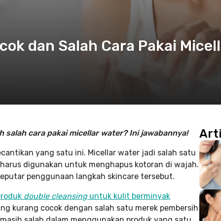
cok dan Salah Cara Pakai Micell
Art
salah cara pakai micellar water? Ini jawabannya!
ntikan yang satu ini. Micellar water jadi salah satu
harus digunakan untuk menghapus kotoran di wajah.
 seputar penggunaan langkah skincare tersebut.
produk
double cleansing
untuk kulit berminyak
yang kurang cocok dengan salah satu merek pembersih
ng masih salah dalam menggunakan produk yang satu