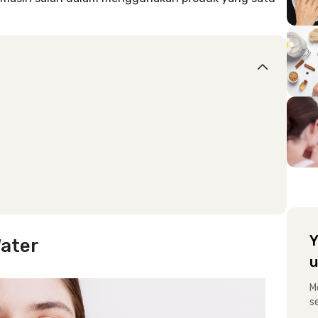
Y
Water
u
M
s