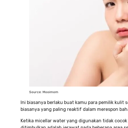
Source: Mooimom
Ini biasanya berlaku buat kamu para pemilik kulit 
biasanya yang paling reaktif dalam merespon baha
Ketika micellar water yang digunakan tidak coco
ditimbulkan adalah jerawat pada beberapa area s