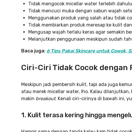
Tidak mengocok micellar water terlebih dahu
Tidak mencuci muka dengan sabun wajah set
Menggunakan produk yang salah atau tidak coc
Tidak membiarkan produk meresap ke kulit d
Mengusap wajah terlalu keras agar semakin be
Melanjutkan penggunaan meskipun sudah tahu
Baca juga:
6 Tips Pakai Skincare untuk Cowok, S
Ciri-Ciri Tidak Cocok dengan 
Meskipun jadi pembersih kulit, tapi ada juga ke
atau merek micellar water, lho. Kalau dilanjutkan
makin
breakout
. Kenali ciri-cirinya di bawah ini, yu
1. Kulit terasa kering hingga menge
Hampir sama dengan tanda kalau kam tidak cocok 