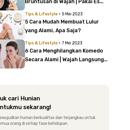
Bruntusan di Wajah | Pakai Es
Batu hingga Madu
·
Tips & Lifestyle
5 Mei 2023
5 Cara Mudah Membuat Lulur
yang Alami, Apa Saja?
·
Tips & Lifestyle
7 Mei 2023
6 Cara Menghilangkan Komedo
Secara Alami | Wajah Langsung
Bersih dan Berkilau!
uk cari Hunian
ntukmu sekarang!
ewujudkan hunian berkualitas dan terjangkau untuk
emua orang di setiap fase kehidupan.