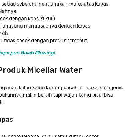
lu setiap sebelum menuangkannya ke atas kapas
elahnya
ok dengan kondisi kulit
an langsung mengusapnya dengan kapas
rsih
 tidak cocok dengan produk tersebut
iapa pun Boleh Glowing!
Produk Micellar Water
mungkinan kalau kamu kurang cocok memakai satu jenis
, bukannya makin bersih tapi wajah kamu bisa-bisa
k!
lupas
skincare lainnya, kalau kamu kurang cocok