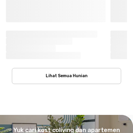
Lihat Semua Hunian
Footer
Yuk cari kost coliving dan apartemen