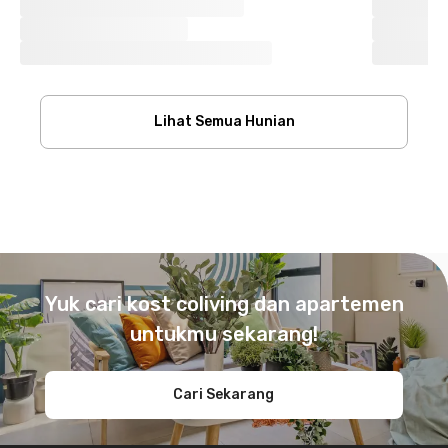
Lihat Semua Hunian
Footer
Yuk cari kost coliving dan apartemen
untukmu sekarang!
Cari Sekarang