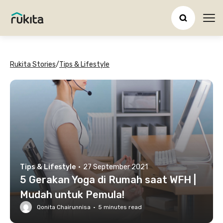
Ope
Rukita Stories
/
Tips & Lifestyle
Tips & Lifestyle
·
27 September 2021
5 Gerakan Yoga di Rumah saat WFH |
Mudah untuk Pemula!
Qonita Chairunnisa
·
5
minutes read