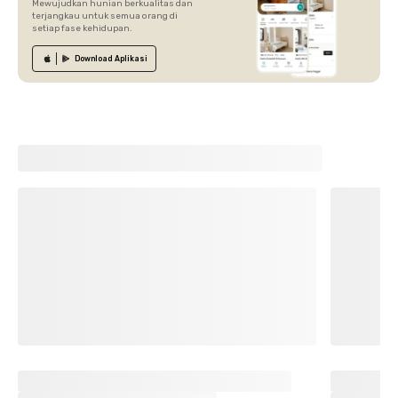
Mewujudkan hunian berkualitas dan
terjangkau untuk semua orang di
setiap fase kehidupan.
Download
Aplikasi