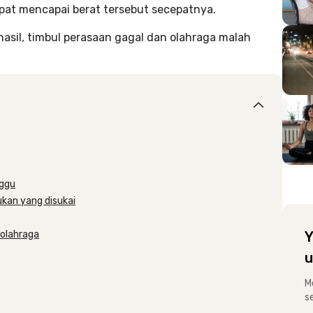
pat mencapai berat tersebut secepatnya.
asil, timbul perasaan gagal dan olahraga malah
nggu
kan yang disukai
rolahraga
Y
u
M
s