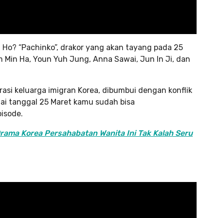
n Ho? “Pachinko”, drakor yang akan tayang pada 25
 Min Ha, Youn Yuh Jung, Anna Sawai, Jun In Ji, dan
asi keluarga imigran Korea, dibumbui dengan konflik
ai tanggal 25 Maret kamu sudah bisa
isode.
 Drama Korea Persahabatan Wanita Ini Tak Kalah Seru