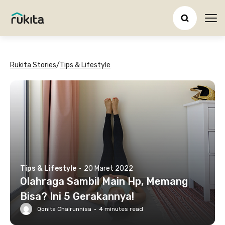
Ope
Rukita Stories
/
Tips & Lifestyle
Tips & Lifestyle
·
20 Maret 2022
Olahraga Sambil Main Hp, Memang
Bisa? Ini 5 Gerakannya!
Qonita Chairunnisa
·
4
minutes read