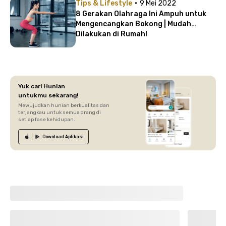
·
Tips & Lifestyle
9 Mei 2022
8 Gerakan Olahraga Ini Ampuh untuk
Mengencangkan Bokong | Mudah
Dilakukan di Rumah!
Yuk cari Hunian
untukmu sekarang!
Mewujudkan hunian berkualitas dan
terjangkau untuk semua orang di
setiap fase kehidupan.
Download
Aplikasi