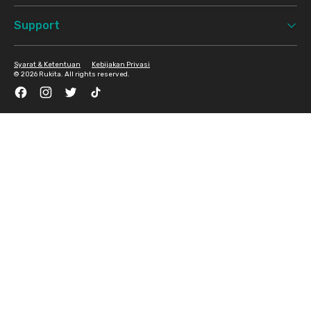
Support
Syarat & Ketentuan
Kebijakan Privasi
©
2026 Rukita. All rights reserved.
Facebook
Instagram
Twitter
TikTok