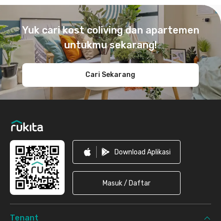
Footer
Yuk cari kost coliving dan apartemen
untukmu sekarang!
Cari Sekarang
Download Aplikasi
Masuk / Daftar
Tenant