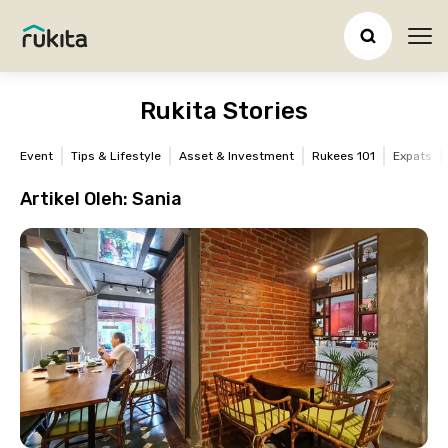
Ope
Rukita Stories
Event
Tips & Lifestyle
Asset & Investment
Rukees 101
Expats
Artikel Oleh:
Sania