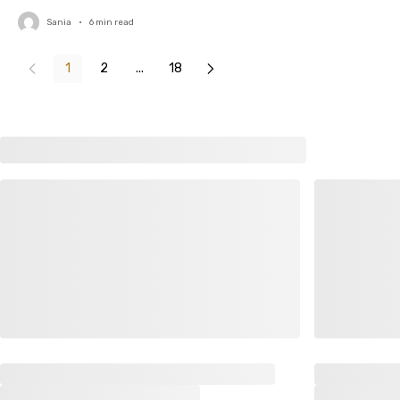
Sania
•
6
min read
1
2
...
18