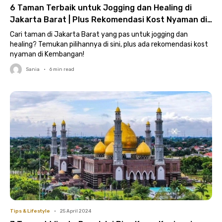
6 Taman Terbaik untuk Jogging dan Healing di
Jakarta Barat | Plus Rekomendasi Kost Nyaman di
Kembangan
Cari taman di Jakarta Barat yang pas untuk jogging dan
healing? Temukan pilihannya di sini, plus ada rekomendasi kost
nyaman di Kembangan!
Sania
•
6
min read
Tips & Lifestyle
•
25 April 2024