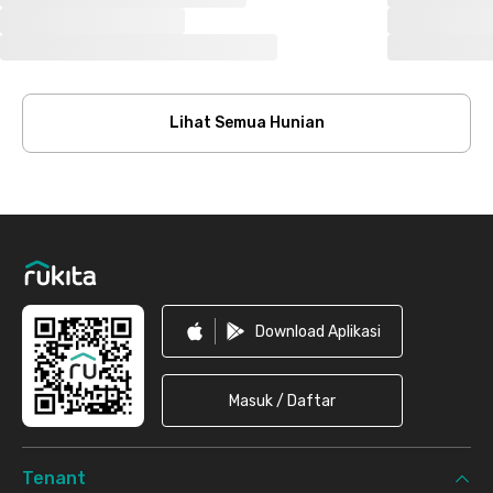
Lihat Semua Hunian
Footer
Download Aplikasi
Masuk / Daftar
Tenant