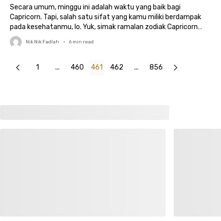
Secara umum, minggu ini adalah waktu yang baik bagi
Capricorn. Tapi, salah satu sifat yang kamu miliki berdampak
pada kesehatanmu, lo. Yuk, simak ramalan zodiak Capricorn
selengkapnya di sini!
Nik Nik Fadlah
•
6
min read
1
...
460
461
462
...
856