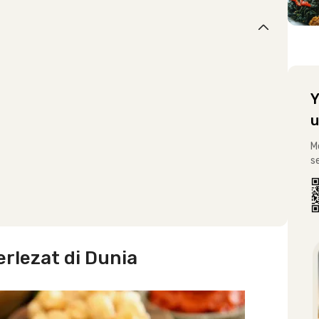
Y
u
M
s
rlezat di Dunia