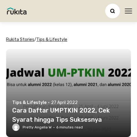
Ope
Rukita Stories
/
Tips & Lifestyle
Tips & Lifestyle
·
27 April 2022
Cara Daftar UMPTKIN 2022, Cek
Syarat hingga Tips Suksesnya
Pretty Angelia W
·
6
minutes read