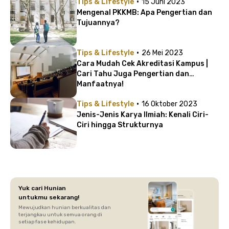
·
Tips & Lifestyle
15 Juni 2023
Mengenal PKKMB: Apa Pengertian dan
Tujuannya?
·
Tips & Lifestyle
26 Mei 2023
Cara Mudah Cek Akreditasi Kampus |
Cari Tahu Juga Pengertian dan
Manfaatnya!
·
Tips & Lifestyle
16 Oktober 2023
Jenis-Jenis Karya Ilmiah: Kenali Ciri-
Ciri hingga Strukturnya
Yuk cari Hunian
untukmu sekarang!
Mewujudkan hunian berkualitas dan
terjangkau untuk semua orang di
setiap fase kehidupan.