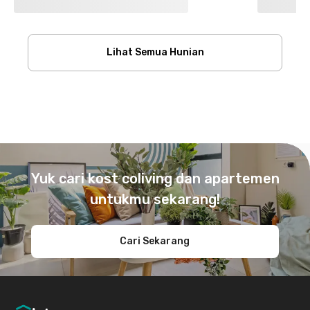
Lihat Semua Hunian
Footer
Yuk cari kost coliving dan apartemen
untukmu sekarang!
Cari Sekarang