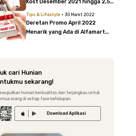
Kost Desember 2021 hingga 2,5
Juta dari Rukita
·
Tips & Lifestyle
30 Maret 2022
Deretan Promo April 2022
Menarik yang Ada di Alfamart
hingga Promo PHD Ramadan!
uk cari Hunian
ntukmu sekarang!
ewujudkan hunian berkualitas dan terjangkau untuk
emua orang di setiap fase kehidupan.
Download
Aplikasi