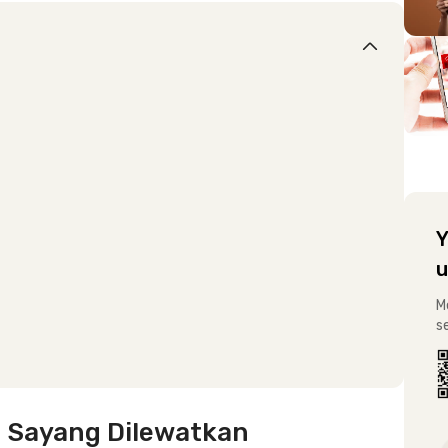
Y
u
M
s
 Sayang Dilewatkan