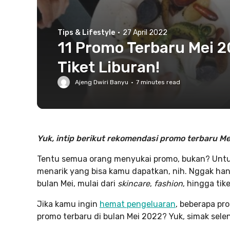
Tips & Lifestyle
·
27 April 2022
11 Promo Terbaru Mei 2
Tiket Liburan!
Ajeng Dwiri Banyu
·
7
minutes read
Yuk, intip berikut rekomendasi promo terbaru Me
Tentu semua orang menyukai promo, bukan? Untuk 
menarik yang bisa kamu dapatkan, nih. Nggak han
bulan Mei, mulai dari
skincare
,
fashion
, hingga tike
Jika kamu ingin
hemat pengeluaran
, beberapa pr
promo terbaru di bulan Mei 2022? Yuk, simak selen