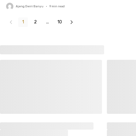
Ajeng Dwiri Banyu
•
9
min read
1
2
...
10