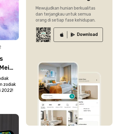
Mewujudkan hunian berkualitas
dan terjangkau untuk semua
orang di setiap fase kehidupan.
Download
2
s
 Mei
odiak
an zodiak
ei 2022!