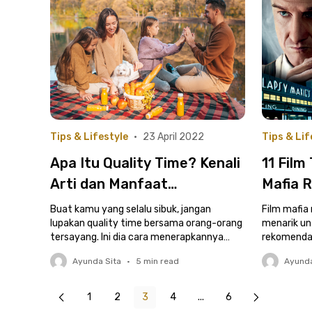
Tips & Lifestyle
•
23 April 2022
Tips & Lif
Apa Itu Quality Time? Kenali
11 Film
Arti dan Manfaat
Mafia 
Menerapkannya dalam
untuk 
Buat kamu yang selalu sibuk, jangan
Film mafia
Keseharian
lupakan quality time bersama orang-orang
menarik un
tersayang. Ini dia cara menerapkannya
rekomendas
dalam keseharian
mafia roman
Ayunda Sita
•
5
min read
Ayunda
1
2
3
4
...
6