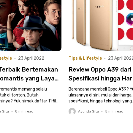
estyle
•
23 April 2022
Tips & Lifestyle
•
23 April 202
 Terbaik Bertemakan
Review Oppo A39 dari
Romantis yang Layak
Spesifikasi hingga Ha
Kamu Tonton
| Smartphone Murah 
 romantis memang selalu
Berencana membeli Oppo A39? Yu
tuk di tonton. Butuh
Kamera Bagus
ulasannya di sini, mulai dari harga,
inya? Yuk, simak daftar 11 film
spesifikasi, hingga teknologi yang
tis di sini!
ditawarkan!
 Sita
•
8
min read
Ayunda Sita
•
5
min read