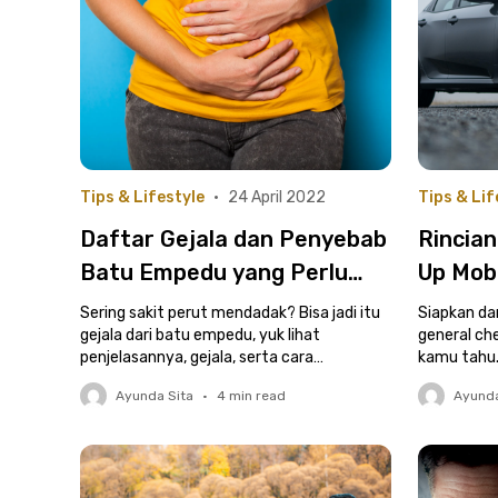
Tips & Lifestyle
•
24 April 2022
Tips & Lif
Daftar Gejala dan Penyebab
Rincian
Batu Empedu yang Perlu
Up Mobi
Kamu Waspadai
Kamu K
Sering sakit perut mendadak? Bisa jadi itu
Siapkan dan
gejala dari batu empedu, yuk lihat
Mudik!
general ch
penjelasannya, gejala, serta cara
kamu tahu.
pencegahannya di sini!
yuk.
Ayunda Sita
•
4
min read
Ayunda