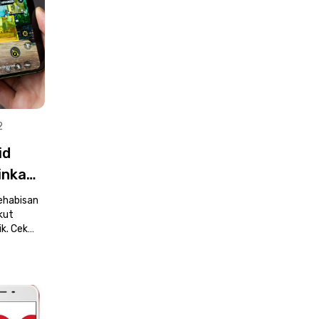
2
id
inkan
ehabisan
kut
ik. Cek