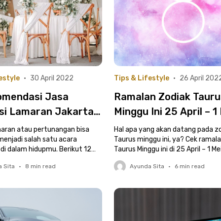
estyle
•
30 April 2022
Tips & Lifestyle
•
26 April 202
omendasi Jasa
Ramalan Zodiak Tauru
si Lamaran Jakarta
Minggu Ini 25 April – 1
kitarnya
2022
ran atau pertunangan bisa
Hal apa yang akan datang pada z
menjadi salah satu acara
Taurus minggu ini, ya? Cek ramal
 di dalam hidupmu. Berikut 12
Taurus Minggu ini di 25 April – 1 M
si lamaran di Jakarta.
 Sita
•
8
min read
Ayunda Sita
•
6
min read