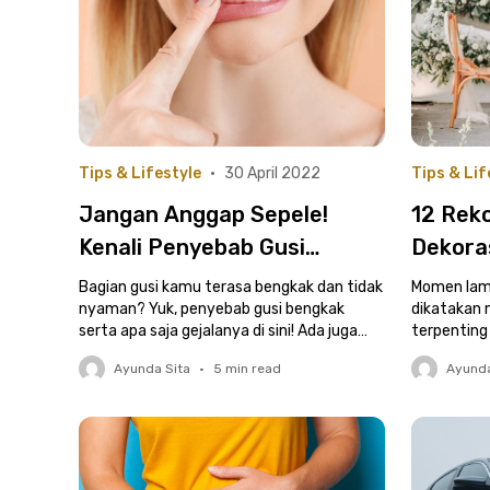
Tips & Lifestyle
•
30 April 2022
Tips & Lif
Jangan Anggap Sepele!
12 Rek
Kenali Penyebab Gusi
Dekora
Bengkak, Gejala, dan Cara
dan Se
Bagian gusi kamu terasa bengkak dan tidak
Momen lama
Mengobatinya
nyaman? Yuk, penyebab gusi bengkak
dikatakan 
serta apa saja gejalanya di sini! Ada juga
terpenting
tips cara mengobatinya.
jasa dekora
Ayunda Sita
•
5
min read
Ayunda