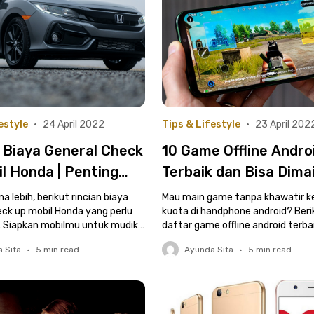
estyle
•
24 April 2022
Tips & Lifestyle
•
23 April 202
 Biaya General Check
10 Game Offline Andro
l Honda | Penting
Terbaik dan Bisa Dima
etahui sebelum
Tanpa Kuota
a lebih, berikut rincian biaya
Mau main game tanpa khawatir k
eck up mobil Honda yang perlu
kuota di handphone android? Beri
 Siapkan mobilmu untuk mudik,
daftar game offline android terba
daftarnya di sini, ya!
 Sita
•
5
min read
Ayunda Sita
•
5
min read