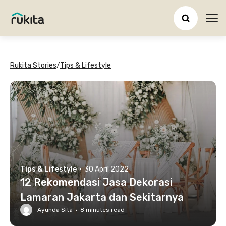
Ope
Rukita Stories
/
Tips & Lifestyle
Tips & Lifestyle
·
30 April 2022
12 Rekomendasi Jasa Dekorasi
Lamaran Jakarta dan Sekitarnya
Ayunda Sita
·
8
minutes read