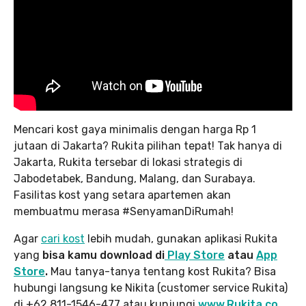
Mencari kost gaya minimalis dengan harga Rp 1
jutaan di Jakarta? Rukita pilihan tepat! Tak hanya di
Jakarta, Rukita tersebar di lokasi strategis di
Jabodetabek, Bandung, Malang, dan Surabaya.
Fasilitas kost yang setara apartemen akan
membuatmu merasa #SenyamanDiRumah!
Agar
cari kost
lebih mudah, gunakan aplikasi Rukita
yang
bisa kamu download di
Play Store
atau
App
Store
.
Mau tanya-tanya tentang kost Rukita? Bisa
hubungi langsung ke Nikita (customer service Rukita)
di +62 811-1546-477 atau kunjungi
www.Rukita.co
.