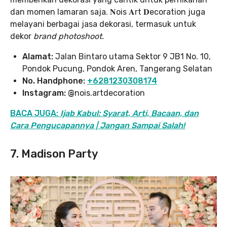
dan momen lamaran saja. 𝐍ois 𝐀rt 𝐃ecoration juga
melayani berbagai jasa dekorasi, termasuk untuk
dekor
brand photoshoot.
Alamat:
Jalan Bintaro utama Sektor 9 JB1 No. 10,
Pondok Pucung, Pondok Aren, Tangerang Selatan
No. Handphone:
+6281230308174
Instagram: @
nois.artdecoration
BACA JUGA:
Ijab Kabul: Syarat, Arti, Bacaan, dan
Cara Pengucapannya | Jangan Sampai Salah!
7. Madison Party