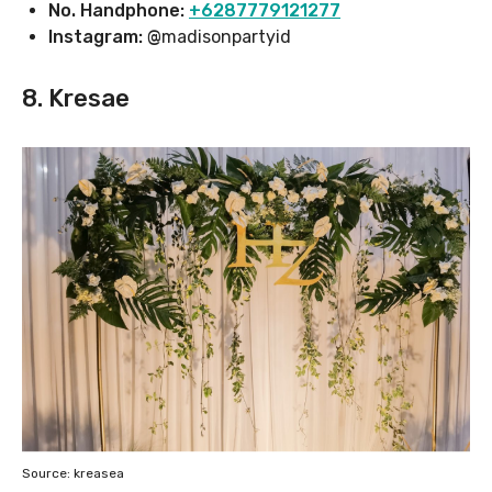
No. Handphone:
+6287779121277
Instagram: @
madisonpartyid
8. Kresae
Source: kreasea