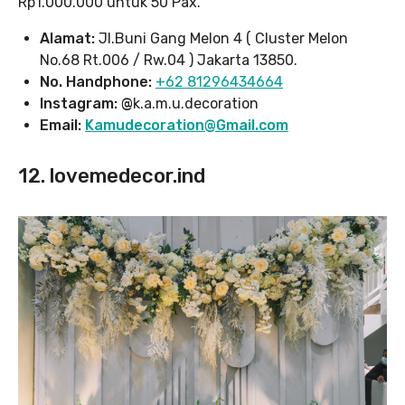
Rp1.000.000 untuk 50 Pax.
Alamat:
Jl.Buni Gang Melon 4 ( Cluster Melon
No.68 Rt.006 / Rw.04 ) Jakarta 13850.
No. Handphone:
+62 81296434664
Instagram: @
k.a.m.u.decoration
Email:
Kamudecoration@Gmail.com
12. lovemedecor.ind