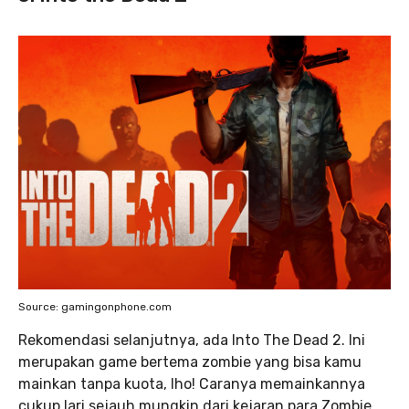
Source: gamingonphone.com
Rekomendasi selanjutnya, ada Into The Dead 2. Ini
merupakan game bertema zombie yang bisa kamu
mainkan tanpa kuota, lho! Caranya memainkannya
cukup lari sejauh mungkin dari kejaran para Zombie.