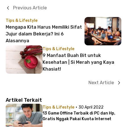
Previous Article
Tips & Lifestyle
Mengapa Kita Harus Memiliki Sifat
Jujur dalam Bekerja? Ini 6
Alasannya
Tips & Lifestyle
9 Manfaat Buah Bit untuk
Kesehatan | Si Merah yang Kaya
Khasiat!
Next Article
Artikel Terkait
·
Tips & Lifestyle
30 April 2022
13 Game Offline Terbaik di PC dan Hp,
Gratis Nggak Pakai Kuota Internet