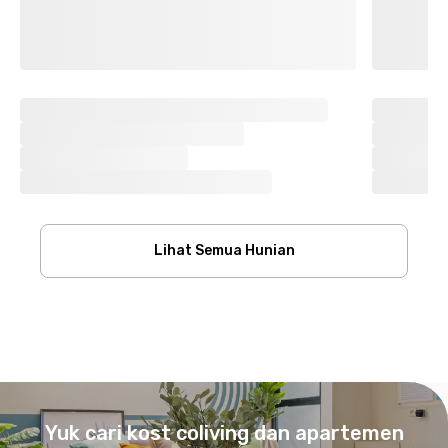
Lihat Semua Hunian
Footer
Yuk cari kost coliving dan apartemen