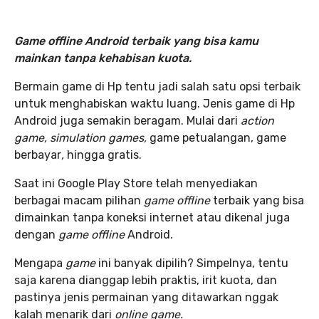
Game offline Android terbaik yang bisa kamu
mainkan tanpa kehabisan kuota.
Bermain game di Hp tentu jadi salah satu opsi terbaik
untuk menghabiskan waktu luang. Jenis game di Hp
Android juga semakin beragam. Mulai dari
action
game, simulation games,
game petualangan, game
berbayar
,
hingga gratis.
Saat ini Google Play Store telah menyediakan
berbagai macam pilihan
game offline
terbaik yang bisa
dimainkan tanpa koneksi internet atau dikenal juga
dengan
game
offline
Android.
Mengapa
game
ini banyak dipilih? Simpelnya, tentu
saja karena dianggap lebih praktis, irit kuota, dan
pastinya jenis permainan yang ditawarkan nggak
kalah menarik dari
online game.