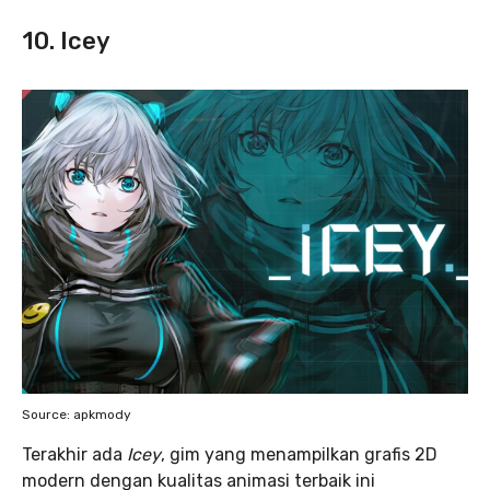
10. Icey
Source: apkmody
Terakhir ada
Icey
, gim yang menampilkan grafis 2D
modern dengan kualitas animasi terbaik ini