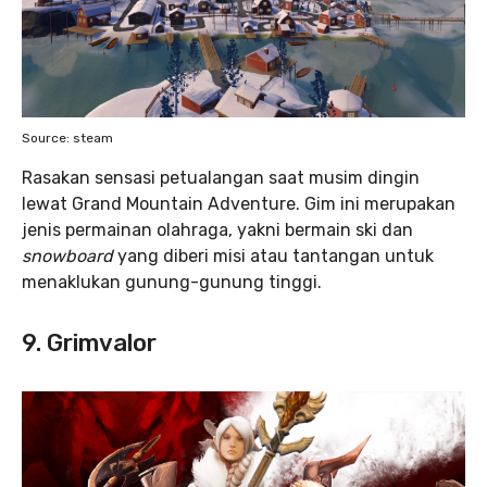
Source: steam
Rasakan sensasi petualangan saat musim dingin
lewat Grand Mountain Adventure. Gim ini merupakan
jenis permainan olahraga, yakni bermain ski dan
snowboard
yang diberi misi atau tantangan untuk
menaklukan gunung-gunung tinggi.
9. Grimvalor