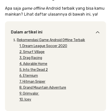
Apa saja
game offline
Android terbaik yang bisa kamu
mainkan? Lihat daftar ulasannya di bawah ini, ya!
Dalam artikel ini
Rekomendasi Game Android Offline Terbaik
1. Dream League Soccer 2020
2. Smurf Village
3. Drag Racing
4. Adorable Home
5. Into the Dead 2
6. Eternium
7. Hitman Sniper
8. Grand Mountain Adventure
9. Grimvalor
10. Icey