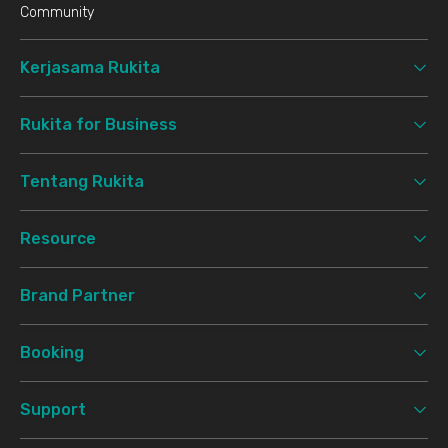
Community
Kerjasama Rukita
Rukita for Business
Tentang Rukita
Resource
Brand Partner
Booking
Support