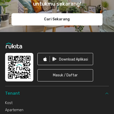
untukmu sekarang!
Cari Sekarang
Download Aplikasi
Masuk / Daftar
Tenant
Kost
Apartemen