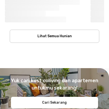
Lihat Semua Hunian
Footer
Yuk cari kost coliving dan apartemen
untukmu sekarang!
Cari Sekarang