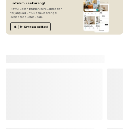
untukmu sekarang!
Mewujudkan hunian berkualitas dan
terjangkau untuk semua orang di
setiap fase kehidupan.
Download
Aplikasi