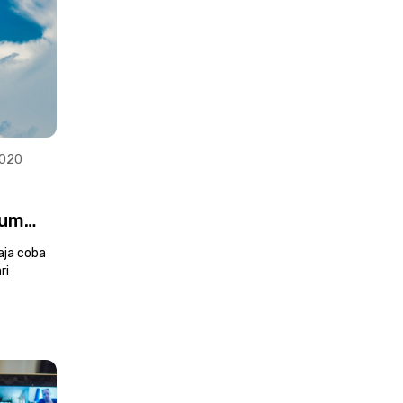
2020
eum
aja coba
ri