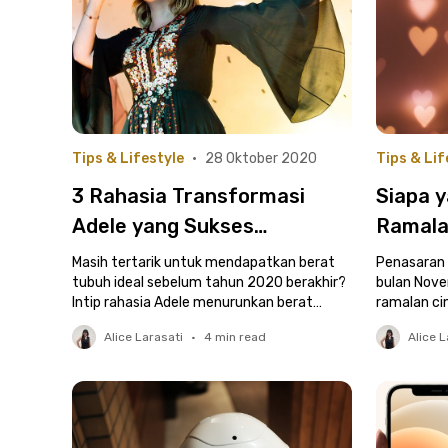
Tips & Lifestyle
•
28 Oktober 2020
Tips & Lif
3 Rahasia Transformasi
Siapa 
Adele yang Sukses
Ramala
Menurunkan Berat Badan
Zodiak
Masih tertarik untuk mendapatkan berat
Penasaran 
hingga 50 Kilogram!
tubuh ideal sebelum tahun 2020 berakhir?
bulan Nove
Intip rahasia Adele menurunkan berat
ramalan cin
badan ini, yuk!
Alice Larasati
•
4
min read
Alice L