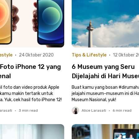
estyle
•
24 Oktober 2020
Tips & Lifestyle
•
12 Oktober 
 Foto iPhone 12 yang
6 Museum yang Seru
nal
Dijelajahi di Hari Mus
Nasional
il foto dan video produk Apple
Buat kamu yang bosan #dirumah
di kamu makin tertarik untuk
jelajahi museum-museum ini di Ha
 Yuk, cek hasil foto iPhone 12!
Museum Nasional, yuk!
arasati
•
3
min read
Alice Larasati
•
6
min read