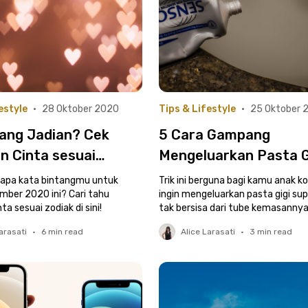
estyle
•
28 Oktober 2020
Tips & Lifestyle
•
25 Oktober 
yang Jadian? Cek
5 Cara Gampang
n Cinta sesuai
Mengeluarkan Pasta G
 November 2020
hingga Tak Bersisa
apa kata bintangmu untuk
Trik ini berguna bagi kamu anak k
mber 2020 ini? Cari tahu
ingin mengeluarkan pasta gigi su
ta sesuai zodiak di sini!
tak bersisa dari tube kemasannya
arasati
•
6
min read
Alice Larasati
•
3
min read