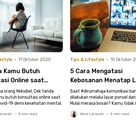
estyle
•
11 Oktober 2020
Tips & Lifestyle
•
10 Oktober 
a Kamu Butuh
5 Cara Mengatasi
asi Online saat
Kebosanan Menatap La
i | Jangan Hanya
Bosan terhadap Scre
 orang fleksibel. Cek tanda
Saat #dirumahaja komunikasi ba
am!
u butuh konsultasi online saat
Time = Sangat Wajar!
dilakukan melalui layar ponsel dan
vid-19 demi kesehatan mental.
Mulai merasa bosan? Kamu tidak s
kok!
arasati
•
4
min read
Alice Larasati
•
4
min read