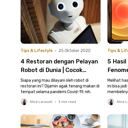
Tips & Lifestyle
•
25 Oktober 2020
Tips & Lif
4 Restoran dengan Pelayan
5 Hasil
Robot di Dunia | Cocok
Fenome
selama Pandemi!
Siapa yang mau dilayani oleh robot di
Melihat has
restoran ini? Dijamin agak tenang makan di
ini bisa ja
tempat selama pandemi Covid-19, nih.
membelinya.
Alice Larasati
•
3
min read
Alice L