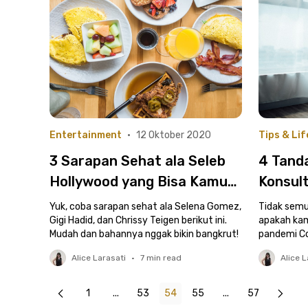
Entertainment
•
12 Oktober 2020
Tips & Lif
3 Sarapan Sehat ala Seleb
4 Tand
Hollywood yang Bisa Kamu
Konsult
Coba
Pandem
Yuk, coba sarapan sehat ala Selena Gomez,
Tidak semua
Gigi Hadid, dan Chrissy Teigen berikut ini.
Dipend
apakah kam
Mudah dan bahannya nggak bikin bangkrut!
pandemi Co
Alice Larasati
•
7
min read
Alice L
1
...
53
54
55
...
57