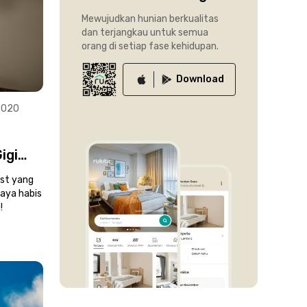
Mewujudkan hunian berkualitas
dan terjangkau untuk semua
orang di setiap fase kehidupan.
Download
2020
igi
ost yang
paya habis
!