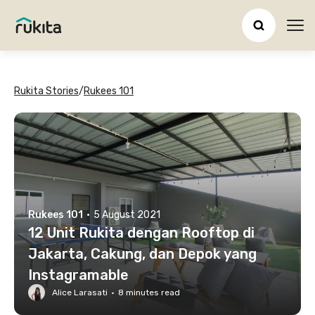
Ope
Rukita Stories
/
Rukees 101
Rukees 101
·
5 August 2021
12 Unit Rukita dengan Rooftop di
Jakarta, Cakung, dan Depok yang
Instagramable
Alice Larasati
·
8
minutes read