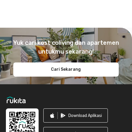
Footer
Yuk cari kost coliving dan apartemen
untukmu sekarang!
Cari Sekarang
Download Aplikasi