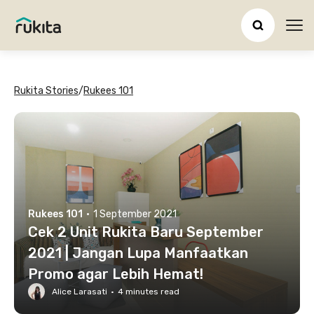
Ope
Rukita Stories
/
Rukees 101
Rukees 101
·
1 September 2021
Cek 2 Unit Rukita Baru September
2021 | Jangan Lupa Manfaatkan
Promo agar Lebih Hemat!
Alice Larasati
·
4
minutes read