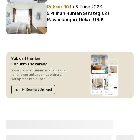
·
Rukees 101
9 June 2023
5 Pilihan Hunian Strategis di
Rawamangun, Dekat UNJ!
Yuk cari Hunian
untukmu sekarang!
Mewujudkan hunian berkualitas dan
terjangkau untuk semua orang di
setiap fase kehidupan.
Download
Aplikasi