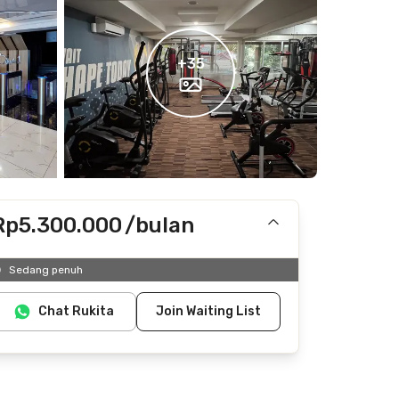
+
35
Rp5.300.000
/bulan
Termasuk IPL
Sedang penuh
Tidak termasuk listrik, air
Chat Rukita
Join Waiting List