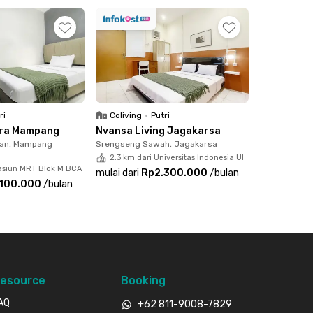
ri
Coliving
•
Putri
itra Mampang
Nvansa Living Jagakarsa
an, Mampang
Srengseng Sawah, Jagakarsa
2.3 km dari Universitas Indonesia UI
tasiun MRT Blok M BCA
mulai dari
Rp2.300.000
/
bulan
.100.000
/
bulan
esource
Booking
AQ
+62 811-9008-7829