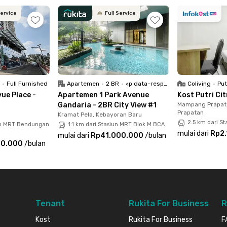
am resto dan cafe yang bisa kamu kunjungi untuk
Service
Full Service
nel Restaurant Jakarta, Bo Shin Myeong Ga, Ayam
ang bisa dikunjungi hanya dalam 5 menit saja.
arat sekitar 10 menit perjalanan dari apartemen
w #1 punya fasilitas lengkap untuk memudahkan
R
•
Full Furnished
Apartemen
•
2 BR
•
<p data-responsive-font-size="paragraph">Full Furnished</p>
Coliving
•
Put
ap, TV, dapur dengan kitchen set, sofa, balkon,
ue Place -
Apartemen 1 Park Avenue
Kost Putri C
 heater. Biaya sewa apartemen yang kamu
Gandaria - 2BR City View #1
Mampang Prapat
Prapatan
geluaran bulananmu bisa jauh lebih hemat. Yuk,
Kramat Pela, Kebayoran Baru
2.5 km dari S
iun MRT Bendungan
1.1 km dari Stasiun MRT Blok M BCA
mulai dari
Rp2
mulai dari
Rp41.000.000
/
bulan
00.000
/
bulan
Tenant
Rukita For Business
R
Kost
Rukita For Business
F