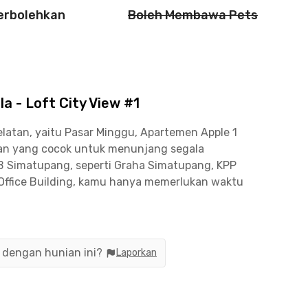
perbolehkan
Boleh Membawa Pets
a - Loft City View #1
Selatan, yaitu Pasar Minggu, Apartemen Apple 1
ian yang cocok untuk menunjang segala
B Simatupang, seperti Graha Simatupang, KPP
Office Building, kamu hanya memerlukan waktu
ty View #1 juga sangat strategis untuk menuju ke
10 menit. Sementara jika ingin naik bus
n dengan hunian ini?
Laporkan
Pasar Minggu dengan berjalan kaki 10 menit atau