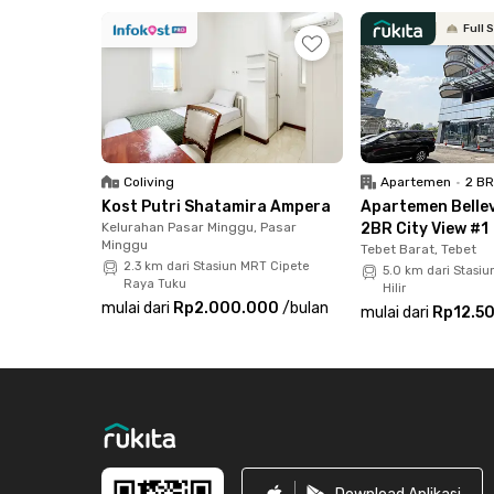
Di sekitar unit apartemen juga terdapat berag
Full 
mengisi perut atau sekadar nongkrong. Ada Ta
Bakar Kambal, hingga BRUNO Cafe in the Park y
Bahkan, kamu bisa mengunjungi AEON Tanjung B
Pasar Minggu ini.
Apartemen Apple 1 Condovilla - Loft City Vie
Coliving
Apartemen
•
2 B
hidupmu. Unitnya sudah termasuk perabot lengk
Kost Putri Shatamira Ampera
Apartemen Bellev
hingga kamar mandi dengan shower dan water
Kelurahan Pasar Minggu, Pasar
2BR City View #1
Minggu
bayarkan pun sudah termasuk IPL sehingga pen
Tebet Barat, Tebet
2.3 km dari Stasiun MRT Cipete
5.0 km dari Stas
langsung booking unitnya sekarang juga!
Raya Tuku
Hilir
mulai dari
Rp2.000.000
/
bulan
mulai dari
Rp12.5
Footer