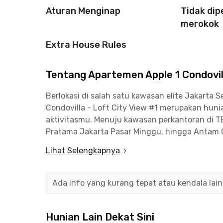
Aturan Menginap
Tidak di
merokok
Extra House Rules
Tentang Apartemen Apple 1 Condovill
Berlokasi di salah satu kawasan elite Jakarta 
Condovilla - Loft City View #1 merupakan hun
aktivitasmu. Menuju kawasan perkantoran di T
Pratama Jakarta Pasar Minggu, hingga Antam 
kurang dari 10 menit saja.
Lihat Selengkapnya
Lokasi Apartemen Apple 1 Condovilla - Loft Ci
Stasiun Tanjung Barat yang bisa dicapai dalam 
Ada info yang kurang tepat atau kendala lai
TransJakarta, kamu bisa menuju Halte Gapensi 
berkendara sekitar 3 menit saja.
Hunian Lain Dekat Sini