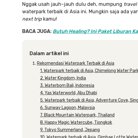
Nggak usah jauh-jauh dulu deh, mumpung
travel 
waterpark terbaik di Asia ini. Mungkin saja ada 
next trip
kamu!
BACA JUGA:
Butuh Healing? Ini Paket Liburan Ka
Dalam artikel ini
Rekomendasi Waterpark Terbaik di Asia
1. Waterpark terbaik di Asia, Chimelong Water Par
2. Water Kingdom, India
3. Waterbom Bali, Indonesia
4. Yas Waterworld, Abu Dhabi
5. Waterpark terbaik di Asia, Adventure Cove, Si
6. Sunway Lagoon, Malaysia
7. Black Mountain Waterpark, Thailand
8. Happy Magic Watercube, Tiongkok
9. Tokyo Summerland, Jepang
10. Waterpark terbaik di Asia, Gimhae Lotte Wate