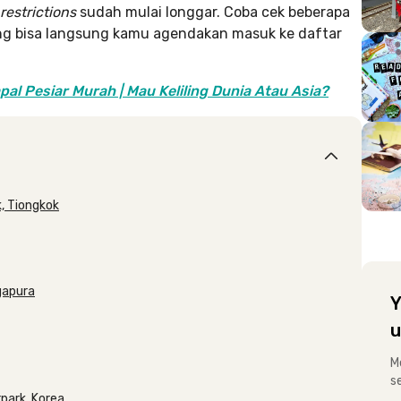
restrictions
sudah mulai longgar. Coba cek beberapa
yang bisa langsung kamu agendakan masuk ke daftar
pal Pesiar Murah | Mau Keliling Dunia Atau Asia?
k, Tiongkok
ngapura
Y
u
M
s
rpark, Korea