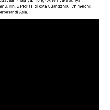
budayaan khasnya, Tiongkok ternyata punya
kamu, nih. Berlokasi di kota Guangzhou, Chimelong
erbesar di Asia.